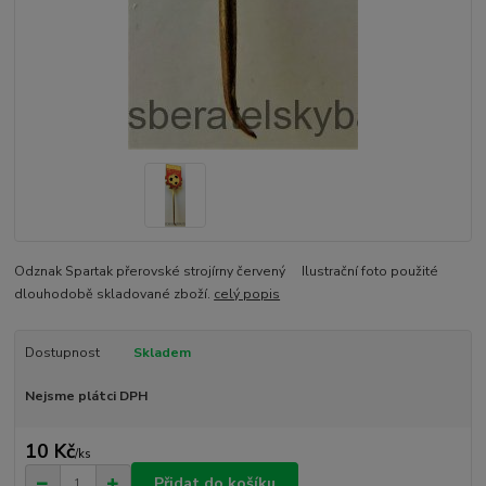
Odznak Spartak přerovské strojírny červený Ilustrační foto použité
dlouhodobě skladované zboží.
celý popis
Dostupnost
Skladem
Nejsme plátci DPH
10 Kč
/
ks
Přidat do košíku