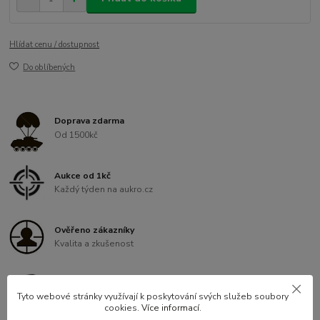
Hlídat cenu / dostupnost
Do oblíbených
Doprava zdarma
Od 1500kč
Aukce od 1kč
Každý týden na aukro.cz
Ověřeno zákazníky
Kvalita a zkušenost
Věrnostní program
Tyto webové stránky využívají k poskytování svých služeb soubory
Slevy pro registrované
cookies.
Více informací
.