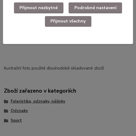
Přijmout nezbytné
Podrobné nastavení
Přijmout všechny
Kompletní specifikace
Odznak Spartak přerovské strojírny červený
Ilustrační foto použité dlouhodobě skladované zboží.
Zboží zařazeno v kategoriích
Faleristika, odznaky, nášivky
Odznaky
Sport