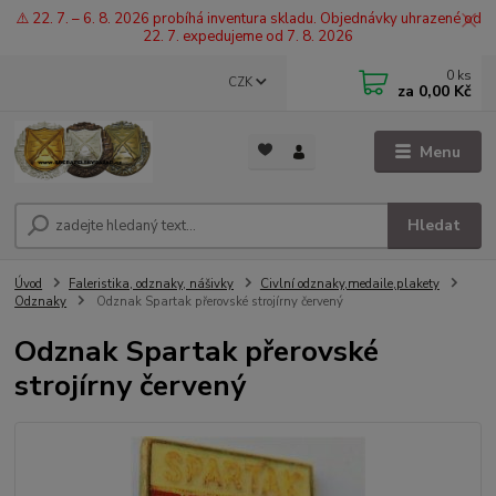
⚠️ 22. 7. – 6. 8. 2026 probíhá inventura skladu. Objednávky uhrazené od
22. 7. expedujeme od 7. 8. 2026
0
ks
CZK
za
0,00 Kč
Menu
Hledat
Úvod
Faleristika, odznaky, nášivky
Civlní odznaky,medaile,plakety
Odznaky
Odznak Spartak přerovské strojírny červený
Odznak Spartak přerovské
strojírny červený