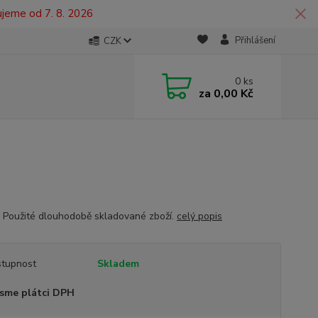
ujeme od 7. 8. 2026
Přihlášení
CZK
0
ks
za
0,00 Kč
té dlouhodobě skladované zboží.
celý popis
tupnost
Skladem
sme plátci DPH