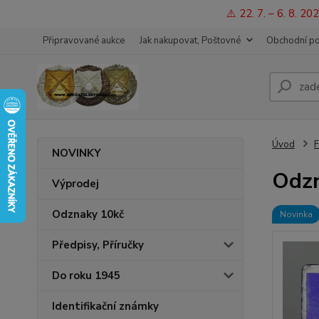
⚠️ 22. 7. – 6. 8. 
Připravované aukce
Jak nakupovat, Poštovné
Obchodní p
Úvod
F
NOVINKY
Odz
Výprodej
Odznaky 10kč
Novinka
Předpisy, Příručky
Do roku 1945
Identifikační známky