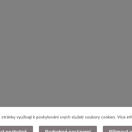
stránky využívají k poskytování svých služeb soubory cookies.
Více in
ut nezbytné
Podrobné nastavení
Přijmout 