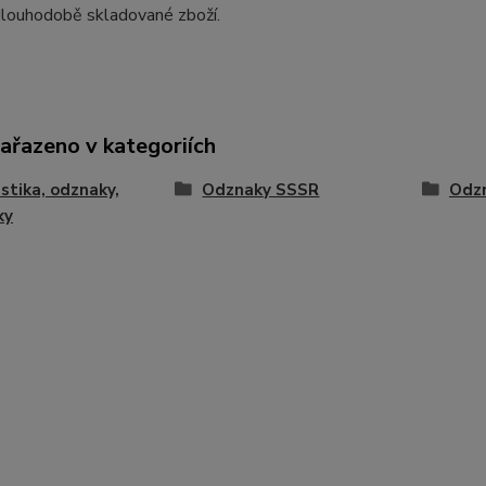
dlouhodobě skladované zboží.
zařazeno v kategoriích
istika, odznaky,
Odznaky SSSR
Odz
ky