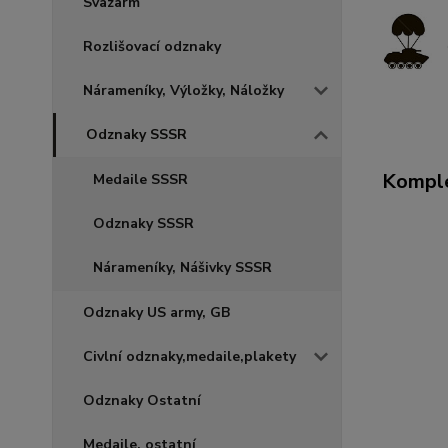
Svazarm
Rozlišovací odznaky
Nárameníky, Výložky, Náložky
Odznaky SSSR
Komple
Medaile SSSR
Odznaky SSSR
Nárameníky, Nášivky SSSR
Odznaky US army, GB
Civlní odznaky,medaile,plakety
Odznaky Ostatní
Medaile, ostatní