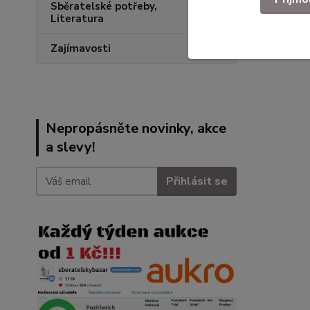
Sběratelské potřeby,
Literatura
Zajímavosti
Nepropásněte novinky, akce
a slevy!
Přihlásit se