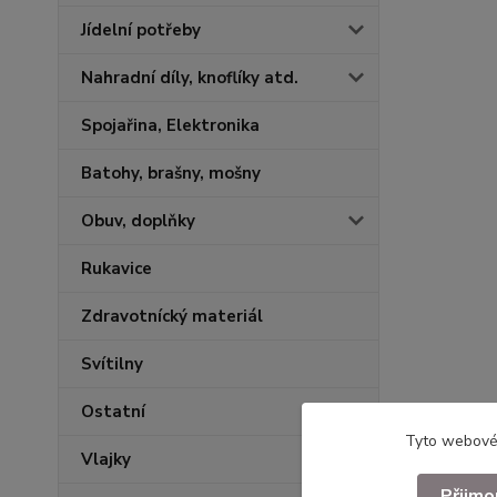
Jídelní potřeby
Nahradní díly, knoflíky atd.
Spojařina, Elektronika
Batohy, brašny, mošny
Obuv, doplňky
Rukavice
Zdravotnícký materiál
Svítilny
Ostatní
Tyto webové 
Vlajky
Přijmo