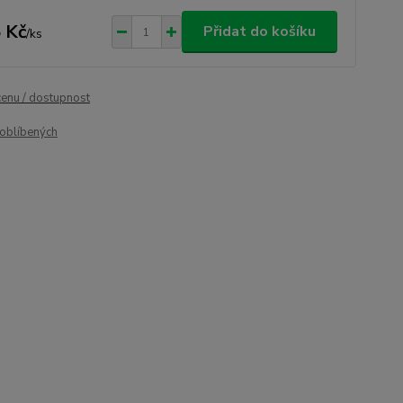
 Kč
Přidat do košíku
/
ks
cenu / dostupnost
oblíbených