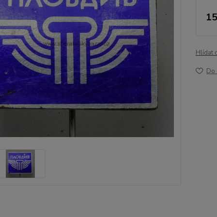
15
Hlídat 
Do 