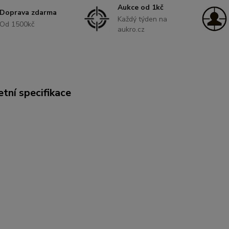
Aukce od 1kč
Doprava zdarma
Každý týden na
Od 1500kč
aukro.cz
tní specifikace