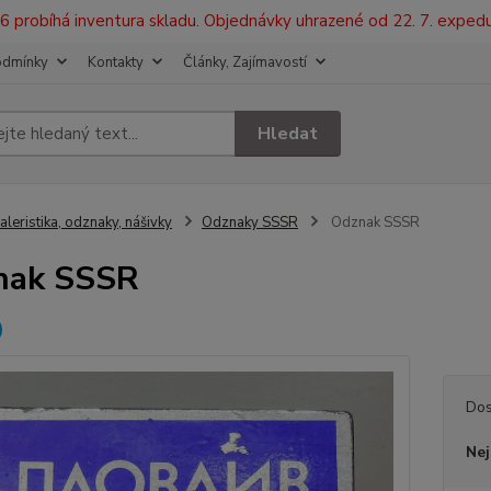
2026 probíhá inventura skladu. Objednávky uhrazené od 22. 7. exped
odmínky
Kontakty
Články, Zajímavostí
Hledat
aleristika, odznaky, nášivky
Odznaky SSSR
Odznak SSSR
nak SSSR
Použi
Dos
Nej