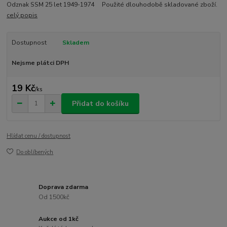
Odznak SSM 25 let 1949-1974 Použité dlouhodobě skladované zboží.
celý popis
Dostupnost
Skladem
Nejsme plátci DPH
19 Kč
/
ks
Přidat do košíku
Hlídat cenu / dostupnost
Do oblíbených
Doprava zdarma
Od 1500kč
Aukce od 1kč