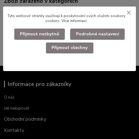
Zboží zařazeno v kategoriích
SSM Pionýrská organizace ČSSR
Tyto webové stránky využívají k poskytování svých služeb soubory
cookies.
Více informací
.
Civlní odznaky,medaile,plakety
Odznaky
Přijmout nezbytné
Podrobné nastavení
Ostatní
Přijmout všechny
Informace pro zákazníky
O nás
Jak nakupovat
Obchodní podmínky
Kontakty