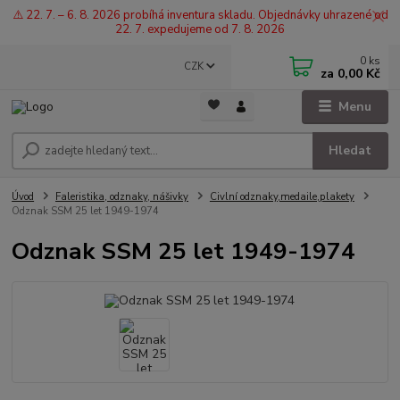
⚠️ 22. 7. – 6. 8. 2026 probíhá inventura skladu. Objednávky uhrazené od
22. 7. expedujeme od 7. 8. 2026
0
ks
CZK
za
0,00 Kč
Menu
Hledat
Úvod
Faleristika, odznaky, nášivky
Civlní odznaky,medaile,plakety
Odznak SSM 25 let 1949-1974
Odznak SSM 25 let 1949-1974