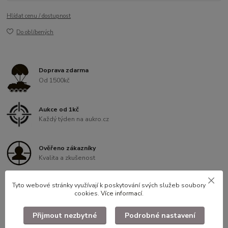
Hlídat cenu / dostupnost
Do oblíbených
Doprava zdarma
Od 1500kč
Aukce od 1kč
Každý týden na aukro.cz
Ověřeno zákazníky
Kvalita a zkušenost
Tyto webové stránky využívají k poskytování svých služeb soubory
Věrnostní program
cookies.
Více informací
.
Slevy pro registrované
Přijmout nezbytné
Podrobné nastavení