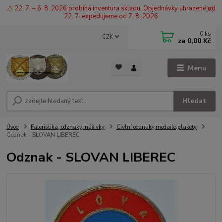
⚠️ 22. 7. – 6. 8. 2026 probíhá inventura skladu. Objednávky uhrazené od
22. 7. expedujeme od 7. 8. 2026
0
ks
CZK
za
0,00 Kč
Menu
Hledat
Úvod
Faleristika, odznaky, nášivky
Civlní odznaky,medaile,plakety
Odznak - SLOVAN LIBEREC
Odznak - SLOVAN LIBEREC