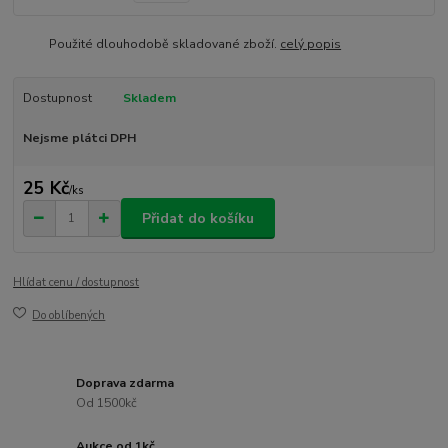
Použité dlouhodobě skladované zboží.
celý popis
Dostupnost
Skladem
Nejsme plátci DPH
25 Kč
/
ks
Přidat do košíku
Hlídat cenu / dostupnost
Do oblíbených
Doprava zdarma
Od 1500kč
Aukce od 1kč