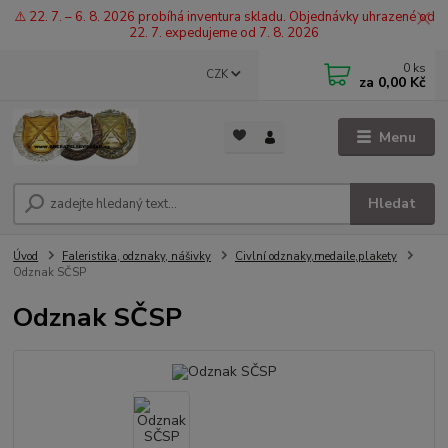
⚠️ 22. 7. – 6. 8. 2026 probíhá inventura skladu. Objednávky uhrazené od
22. 7. expedujeme od 7. 8. 2026
0
ks
CZK
za
0,00 Kč
Menu
Hledat
Úvod
Faleristika, odznaky, nášivky
Civlní odznaky,medaile,plakety
Odznak SČSP
Odznak SČSP