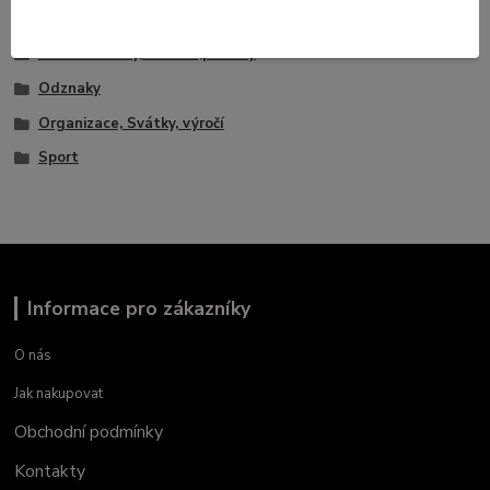
Faleristika, odznaky, nášivky
Civlní odznaky,medaile,plakety
Odznaky
Organizace, Svátky, výročí
Sport
Informace pro zákazníky
O nás
Jak nakupovat
Obchodní podmínky
Kontakty