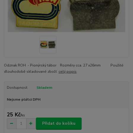
Odznak ROH - Pionýrský tábor Rozměry cca. 27 x26mm Použité
dlouhodobě skladované zboží.
celý popis
Dostupnost
Skladem
Nejsme plátci DPH
25 Kč
/
ks
Přidat do košíku