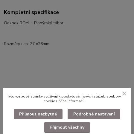
Kompletní specifikace
Odznak ROH - Pionýrský tábor
Rozměry cca. 27 x26mm
Tyto webové stránky využívají k poskytování svých služeb soubory
cookies.
Více informací
.
Použité dlouhodobě skladované zboží.
Přijmout nezbytné
Podrobné nastavení
Přijmout všechny
Zboží zařazeno v kategoriích