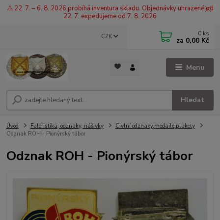
⚠️ 22. 7. – 6. 8. 2026 probíhá inventura skladu. Objednávky uhrazené od
22. 7. expedujeme od 7. 8. 2026
0
ks
CZK
za
0,00 Kč
Menu
Hledat
Úvod
Faleristika, odznaky, nášivky
Civlní odznaky,medaile,plakety
Odznak ROH - Pionýrský tábor
Odznak ROH - Pionýrský tábor