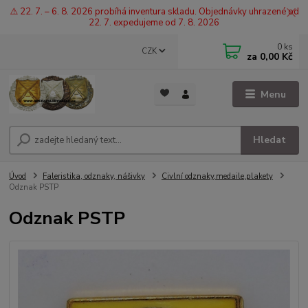
⚠️ 22. 7. – 6. 8. 2026 probíhá inventura skladu. Objednávky uhrazené od
22. 7. expedujeme od 7. 8. 2026
0
ks
CZK
za
0,00 Kč
Menu
Hledat
Úvod
Faleristika, odznaky, nášivky
Civlní odznaky,medaile,plakety
Odznak PSTP
Odznak PSTP