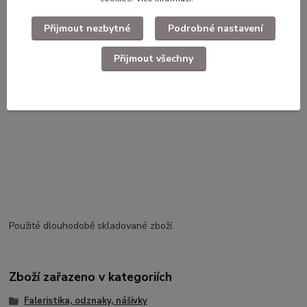
Přijmout nezbytné
Podrobné nastavení
Kompletní specifikace
Přijmout všechny
Použité dlouhodobě skladované zboží.
Zboží zařazeno v kategoriích
Faleristika, odznaky, nášivky