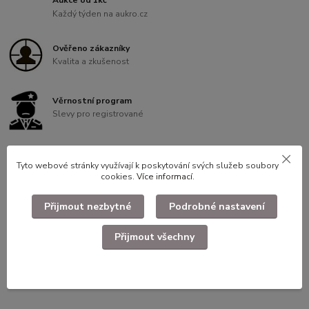
Aukce od 1kč
Každý týden na aukro.cz
Ověřeno zákazníky
Kvalita a zkušenost
Věrnostní program
Slevy pro registrované
Tyto webové stránky využívají k poskytování svých služeb soubory
cookies.
Více informací
.
Kompletní specifikace
Přijmout nezbytné
Podrobné nastavení
Odznak - Na stráž.
Přijmout všechny
použité dloudohodobě skladované zboží ilustrační foto.