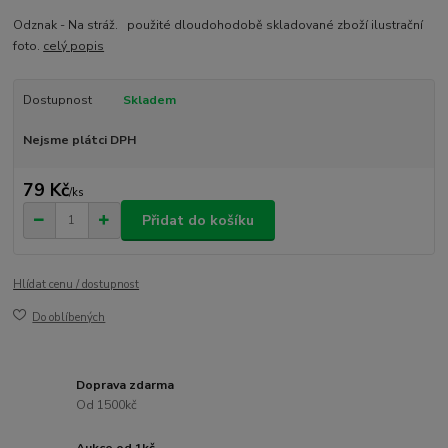
Odznak - Na stráž. použité dloudohodobě skladované zboží ilustrační
foto.
celý popis
Dostupnost
Skladem
Nejsme plátci DPH
79 Kč
/
ks
Přidat do košíku
Hlídat cenu / dostupnost
Do oblíbených
Doprava zdarma
Od 1500kč