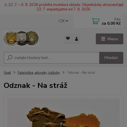
⚠️ 22. 7. – 6. 8. 2026 probíhá inventura skladu. Objednávky uhrazené od
22. 7. expedujeme od 7. 8. 2026
0
ks
CZK
za
0,00 Kč
Menu
Hledat
Úvod
Faleristika, odznaky, nášivky
Odznak - Na stráž
Odznak - Na stráž