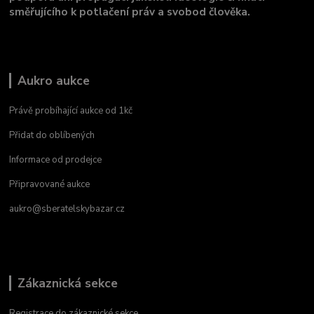
směřujícího k potlačení práv a svobod člověka.
Aukro aukce
Právě probíhající aukce od 1kč
Přidat do oblíbených
Informace od prodejce
Připravované aukce
aukro@sberatelskybazar.cz
Zákaznická sekce
Registrace do zákaznické sekce