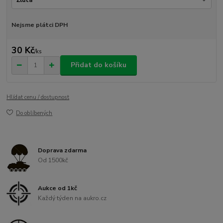
Nejsme plátci DPH
30 Kč
/
ks
Přidat do košíku
Hlídat cenu / dostupnost
Do oblíbených
Doprava zdarma
Od 1500kč
Aukce od 1kč
Každý týden na aukro.cz