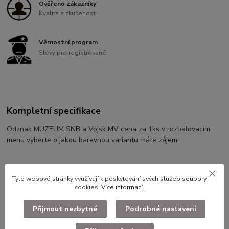
Ověřeno zákazníky
Kvalita a zkušenost
Věrnostní program
Slevy pro registrované
Kompletní specifikace
Odznak MUZEUM SNB a Vojsk MV cena za 1ks v rozbalovacím
menu vyberte o jakou barevnou variantu máte zájem.
Tyto webové stránky využívají k poskytování svých služeb soubory
cookies.
Více informací
.
Přijmout nezbytné
Podrobné nastavení