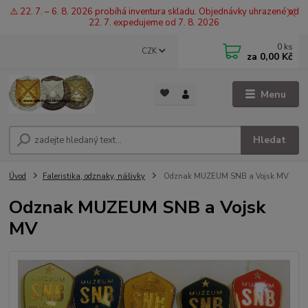
⚠️ 22. 7. – 6. 8. 2026 probíhá inventura skladu. Objednávky uhrazené od
22. 7. expedujeme od 7. 8. 2026
0
ks
CZK
za
0,00 Kč
Menu
Hledat
Úvod
Faleristika, odznaky, nášivky
Odznak MUZEUM SNB a Vojsk MV
Odznak MUZEUM SNB a Vojsk
MV