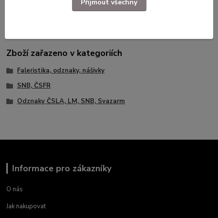
Přijmout všechny
Dlouhodobě skladované zboží.
Zboží zařazeno v kategoriích
Faleristika, odznaky, nášivky
SNB, ČSFR
Odznaky ČSLA, LM, SNB, Svazarm
Informace pro zákazníky
O nás
Jak nakupovat