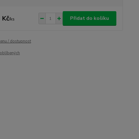
 Kč
Přidat do košíku
/
ks
cenu / dostupnost
oblíbených