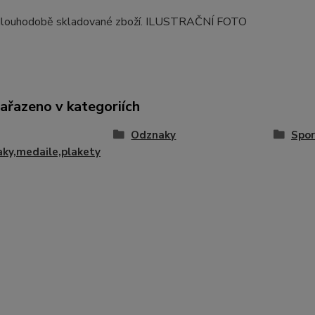
dlouhodobě skladované zboží. ILUSTRAČNÍ FOTO
zařazeno v kategoriích
Odznaky
Spor
ky,medaile,plakety