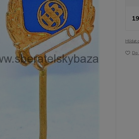
19
Hlídat 
Do 