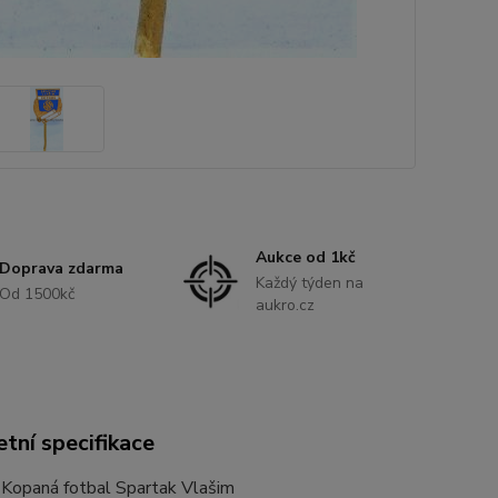
Aukce od 1kč
Doprava zdarma
Každý týden na
Od 1500kč
aukro.cz
tní specifikace
 Kopaná fotbal Spartak Vlašim