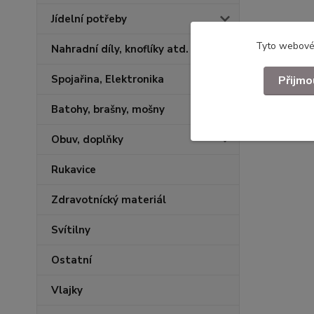
Jídelní potřeby
Tyto webové 
Nahradní díly, knoflíky atd.
Spojařina, Elektronika
Přijmo
Batohy, brašny, mošny
Obuv, doplňky
Rukavice
Zdravotnícký materiál
Svítilny
Ostatní
Vlajky