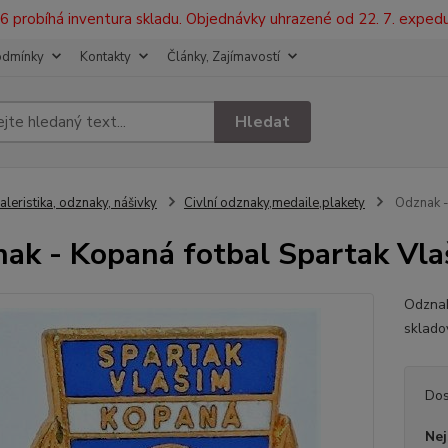
2026 probíhá inventura skladu. Objednávky uhrazené od 22. 7. exped
odmínky
Kontakty
Články, Zajímavostí
Hledat
aleristika, odznaky, nášivky
Civlní odznaky,medaile,plakety
Odznak -
ak - Kopaná fotbal Spartak Vla
Odznak
sklado
Dos
Nej