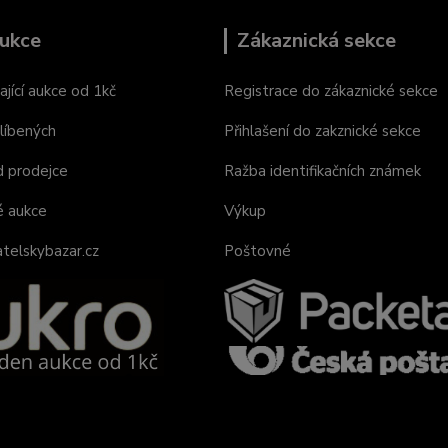
ukce
Zákaznická sekce
ající aukce od 1kč
Registrace do zákaznické sekce
líbených
Přihlašení do zakznické sekce
d prodejce
Ražba identifikačních známek
é aukce
Výkup
telskybazar.cz
Poštovné