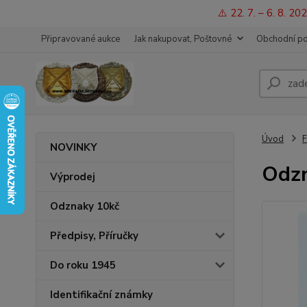
⚠️ 22. 7. – 6. 8. 
Připravované aukce
Jak nakupovat, Poštovné
Obchodní p
Úvod
F
NOVINKY
Odzn
Výprodej
Odznaky 10kč
Předpisy, Příručky
Do roku 1945
Identifikační známky