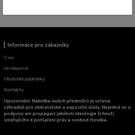
Odznaky ČSLA, LM, SNB, Svazarm
Informace pro zákazníky
O nás
Jak nakupovat
Obchodní podmínky
Kontakty
Upozornění: Nabídka našich předmětů je určena
výhradně pro sběratelské a expoziční účely. Nejedná se o
podporu ani propagaci jakékoli ideologie či hnutí
směřujícího k potlačení práv a svobod člověka.