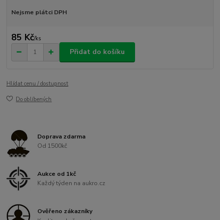
Nejsme plátci DPH
85 Kč
/
ks
Přidat do košíku
Hlídat cenu / dostupnost
Do oblíbených
Doprava zdarma
Od 1500kč
Aukce od 1kč
Každý týden na aukro.cz
Ověřeno zákazníky