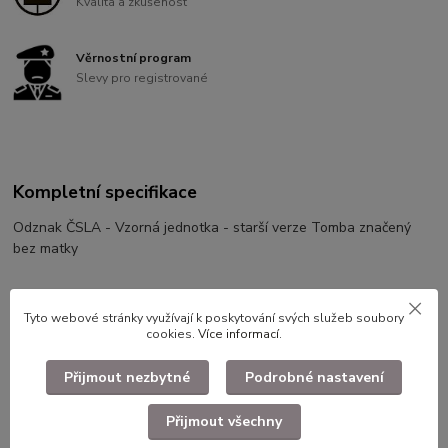
Kvalita a zkušenost
Věrnostní program
Slevy pro registrované
Kompletní specifikace
Odznak ČSLA - Vzorná jednotka - starší verze Tomba značený
bez matky
Použité dlouhodobě skladované zboží. Ilustrační foto.
Tyto webové stránky využívají k poskytování svých služeb soubory
cookies.
Více informací
.
Přijmout nezbytné
Podrobné nastavení
Zboží zařazeno v kategoriích
Přijmout všechny
Faleristika, odznaky, nášivky