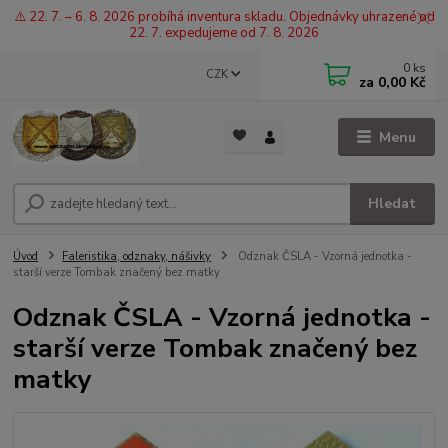
⚠️ 22. 7. – 6. 8. 2026 probíhá inventura skladu. Objednávky uhrazené od
22. 7. expedujeme od 7. 8. 2026
0
ks
CZK
za
0,00 Kč
Menu
Hledat
Úvod
Faleristika, odznaky, nášivky
Odznak ČSLA - Vzorná jednotka -
starší verze Tombak značený bez matky
Odznak ČSLA - Vzorná jednotka -
starší verze Tombak značený bez
matky