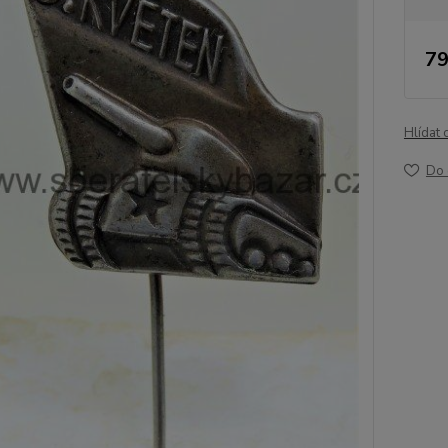
79
Hlídat 
Do 