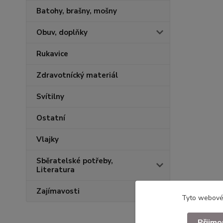
Batohy, brašny, mošny
Obuv, doplňky
Rukavice
Zdravotnícký materiál
Svítilny
Ostatní
Vlajky
Sběratelské potřeby,
Literatura
Zajímavosti
Tyto webové 
Přijmo