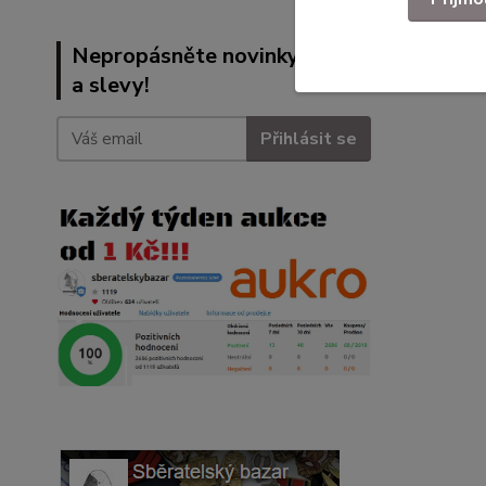
Nepropásněte novinky, akce
a slevy!
Přihlásit se