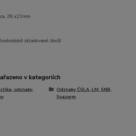
cca. 28 x21mm
dlouhodobě skladované zboží.
zařazeno v kategoriích
istika, odznaky,
Odznaky ČSLA, LM, SNB,
ky
Svazarm