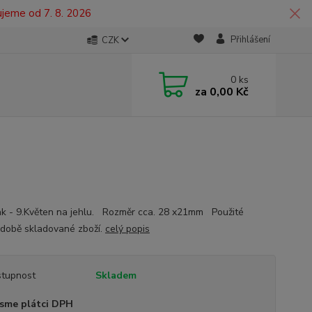
ujeme od 7. 8. 2026
Přihlášení
CZK
0
ks
za
0,00 Kč
 - 9.Květen na jehlu. Rozměr cca. 28 x21mm Použité
době skladované zboží.
celý popis
tupnost
Skladem
sme plátci DPH