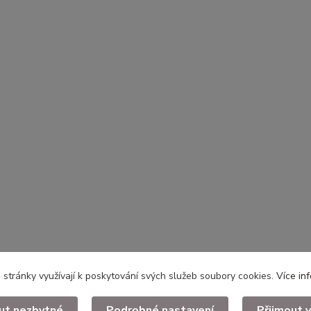
stránky využívají k poskytování svých služeb soubory cookies.
Více in
ut nezbytné
Podrobné nastavení
Přijmout 