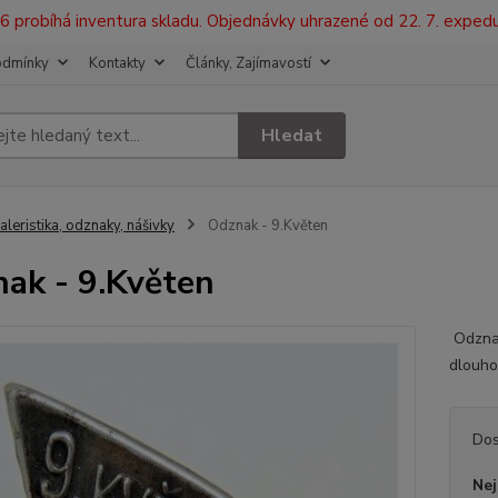
2026 probíhá inventura skladu. Objednávky uhrazené od 22. 7. exped
odmínky
Kontakty
Články, Zajímavostí
Hledat
aleristika, odznaky, nášivky
Odznak - 9.Květen
ak - 9.Květen
Odznak
dlouho
Dos
Nej