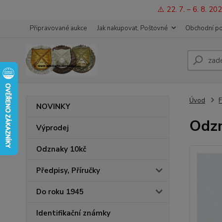
⚠️ 22. 7. – 6. 8. 
Připravované aukce
Jak nakupovat, Poštovné
Obchodní p
Úvod
F
NOVINKY
Odzn
Výprodej
Odznaky 10kč
Předpisy, Příručky
Do roku 1945
Identifikační známky