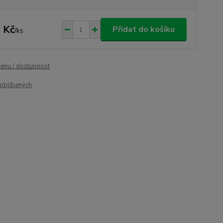
 Kč
Přidat do košíku
/
ks
cenu / dostupnost
oblíbených