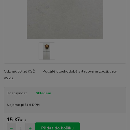
Odznak 50 let KSČ Použité dlouhodobě skladované zboží.
celý
popis
Dostupnost
Skladem
Nejsme plátci DPH
15 Kč
/
kus
Přidat do košíku