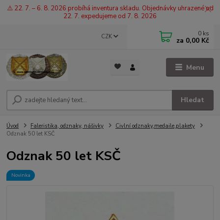
⚠️ 22. 7. – 6. 8. 2026 probíhá inventura skladu. Objednávky uhrazené od
22. 7. expedujeme od 7. 8. 2026
0
ks
CZK
za
0,00 Kč
Menu
Hledat
Úvod
Faleristika, odznaky, nášivky
Civlní odznaky,medaile,plakety
Odznak 50 let KSČ
Odznak 50 let KSČ
Novinka