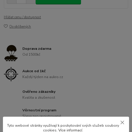
Hlídat cenu / dostupnost
Do oblíbených
Doprava zdarma
Od 1500kč
Aukce od 1kč
Každý týden na aukro.cz
Ověřeno zákazníky
Kvalita a zkušenost
Věrnostní program
Slevy pro registrované
Tyto webové stránky využívají k poskytování svých služeb soubory
cookies.
Více informací
.