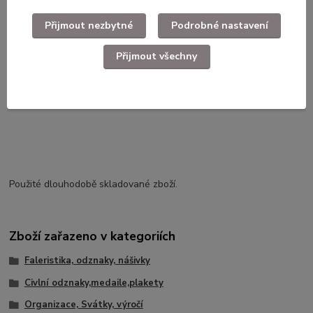
Přijmout nezbytné
Podrobné nastavení
Kompletní specifikace
Přijmout všechny
Odznak 50 let KSČ
Použité dlouhodobě skladované zboží.
Zboží zařazeno v kategoriích
Faleristika, odznaky, nášivky
Civlní odznaky,medaile,plakety
Organizace, Svátky, výročí