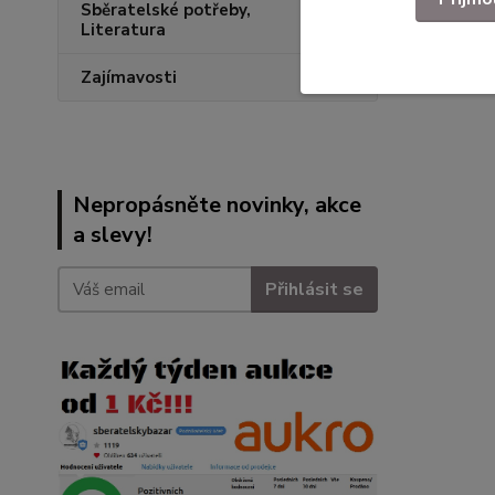
Sběratelské potřeby,
Literatura
Zajímavosti
Nepropásněte novinky, akce
a slevy!
Přihlásit se