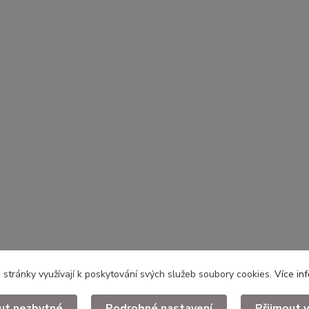
stránky využívají k poskytování svých služeb soubory cookies.
Více in
ut nezbytné
Podrobné nastavení
Přijmout 