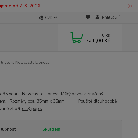
ujeme od 7. 8. 2026
Přihlášení
CZK
0
ks
za
0,00 Kč
5 years Newcastle Lioness
 35 years Newcastle Lioness těžký odznak značený
cem. Rozměry cca. 35mm x 35mm Použité dlouhodobě
vané zboží.
celý popis
tupnost
Skladem