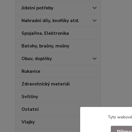
Jídelní potřeby
Nahradní díly, knoflíky atd.
Spojařina, Elektronika
Batohy, brašny, mošny
Obuv, doplňky
Rukavice
Zdravotnícký materiál
Svítilny
Ostatní
Tyto webové 
Vlajky
Přijmo