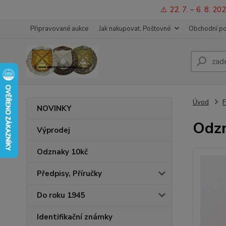
⚠️ 22. 7. – 6. 8. 
Připravované aukce
Jak nakupovat, Poštovné
Obchodní p
Úvod
F
NOVINKY
Odzn
Výprodej
Odznaky 10kč
Předpisy, Příručky
Do roku 1945
Identifikační známky