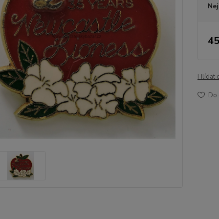
Nej
45
Hlídat 
Do 