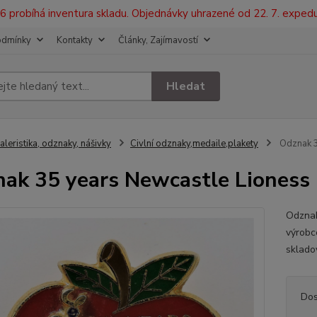
2026 probíhá inventura skladu. Objednávky uhrazené od 22. 7. exped
odmínky
Kontakty
Články, Zajímavostí
Hledat
aleristika, odznaky, nášivky
Civlní odznaky,medaile,plakety
Odznak 3
ak 35 years Newcastle Lioness
Odznak
výrob
sklado
Dos