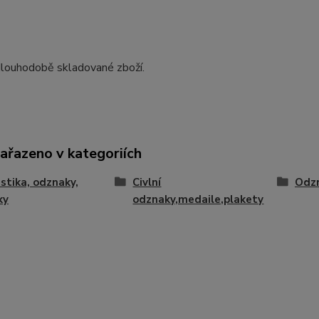
dlouhodobě skladované zboží.
zařazeno v kategoriích
istika, odznaky,
Civlní
Odz
ky
odznaky,medaile,plakety