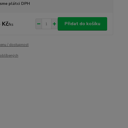
sme plátci DPH
 Kč
Přidat do košíku
/
ks
cenu / dostupnost
oblíbených