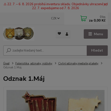
⚠️ 22. 7. – 6. 8. 2026 probíhá inventura skladu. Objednávky uhrazené od
22. 7. expedujeme od 7. 8. 2026
0
ks
CZK
za
0,00 Kč
Menu
Hledat
Úvod
Faleristika, odznaky, nášivky
Civlní odznaky,medaile,plakety
Odznak 1.Máj
Odznak 1.Máj