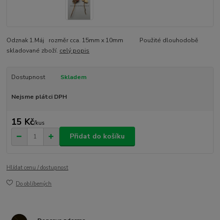
Odznak 1.Máj rozměr cca. 15mm x 10mm Použité dlouhodobě
skladované zboží.
celý popis
Dostupnost
Skladem
Nejsme plátci DPH
15 Kč
/
kus
Přidat do košíku
Hlídat cenu / dostupnost
Do oblíbených