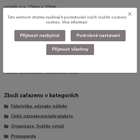
rozměr cca. 15mm x 10mm
Tyto webové stránky využívají k poskytování svých služeb soubory
cookies.
Více informací
.
Přijmout nezbytné
Podrobné nastavení
Přijmout všechny
Použité dlouhodobě skladované zboží.
Zboží zařazeno v kategoriích
Faleristika, odznaky, nášivky
Civlní odznaky,medaile,plakety
Organizace, Svátky, výročí
Propaganda