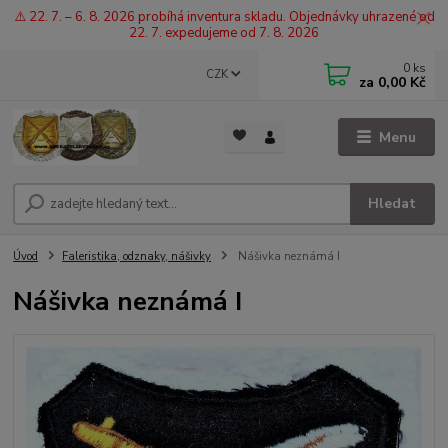
⚠️ 22. 7. – 6. 8. 2026 probíhá inventura skladu. Objednávky uhrazené od
22. 7. expedujeme od 7. 8. 2026
0
ks
CZK
za
0,00 Kč
Menu
Hledat
Úvod
Faleristika, odznaky, nášivky
Nášivka neznámá I
Nášivka neznámá I