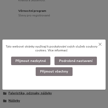
Kvalita a zkušenost
Věrnostní program
Slevy pro registrované
Kompletní specifikace
Tyto webové stránky využívají k poskytování svých služeb soubory
Nášivka neznámá
cookies.
Více informací
.
Přijmout nezbytné
Podrobné nastavení
Použité dlouhodobě skladované zboží.
Přijmout všechny
Zboží zařazeno v kategoriích
Faleristika, odznaky, nášivky
Nášivky