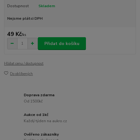
Dostupnost
Skladem
Nejsme plátci DPH
49 Kč
/
ks
Přidat do košíku
Hlídat cenu / dostupnost
Do oblíbených
Doprava zdarma
Od 1500kč
Aukce od 1kč
Každý týden na aukro.cz
Ověřeno zákazníky