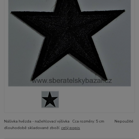
Nášivka hvězda - nažehlovací výšivka Cca rozměry: 5 cm Nepoužité
dlouhodobě skladované zboží.
celý popis