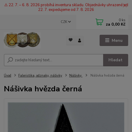
⚠️ 22. 7. – 6. 8. 2026 probíhá inventura skladu. Objednávky uhrazené od
22. 7. expedujeme od 7. 8. 2026
0
ks
CZK
za
0,00 Kč
Menu
Hledat
Úvod
Faleristika, odznaky, nášivky
Nášivky
Nášivka hvězda černá
Nášivka hvězda černá