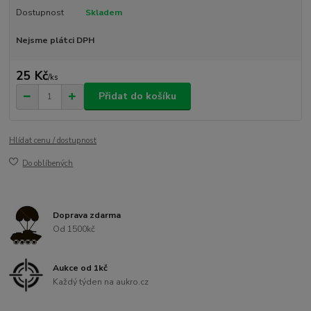
Dostupnost
Skladem
Nejsme plátci DPH
25 Kč
/
ks
Přidat do košíku
Hlídat cenu / dostupnost
Do oblíbených
Doprava zdarma
Od 1500kč
Aukce od 1kč
Každý týden na aukro.cz