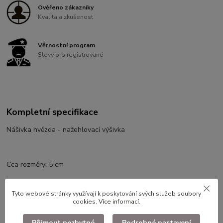
Ověřeno zákazníky
Kvalita a zkušenost
Věrnostní program
Slevy pro registrované
Kompletní specifikace
Nášivka hvězda - nažehlovací výšivka
Cca rozměry: 5 cm
Tyto webové stránky využívají k poskytování svých služeb soubory
cookies.
Více informací
.
Přijmout nezbytné
Podrobné nastavení