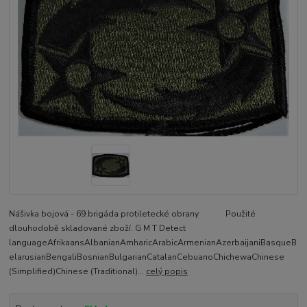
Nášivka bojová - 69.brigáda protiletecké obrany Použité
dlouhodobě skladované zboží. G M T Detect
languageAfrikaansAlbanianAmharicArabicArmenianAzerbaijaniBasqueB
elarusianBengaliBosnianBulgarianCatalanCebuanoChichewaChinese
(Simplified)Chinese (Traditional)...
celý popis