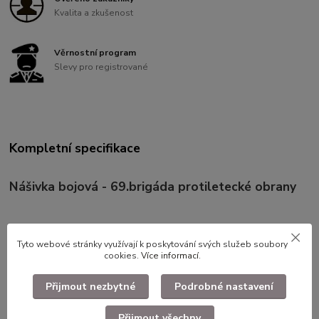
Kvalita a zkušenost
Věrnostní program
Slevy pro registrované
Kompletní specifikace
Nášivka bojová - 69.brigáda protiletecké obrany
Tyto webové stránky využívají k poskytování svých služeb soubory
cookies.
Více informací
.
Přijmout nezbytné
Podrobné nastavení
Přijmout všechny