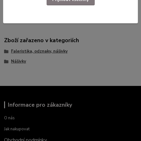
Použité dlouhodobě skladované zboží.
Zboží zařazeno v kategoriích
Faleristika, odznaky, nášivky
Nášivky
Informace pro zákazníky
O nás
Jak nakupovat
Obchodní podmínky