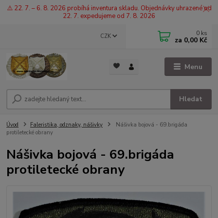
⚠️ 22. 7. – 6. 8. 2026 probíhá inventura skladu. Objednávky uhrazené od
22. 7. expedujeme od 7. 8. 2026
0
ks
CZK
za
0,00 Kč
Menu
Hledat
Úvod
Faleristika, odznaky, nášivky
Nášivka bojová - 69.brigáda
protiletecké obrany
Nášivka bojová - 69.brigáda
protiletecké obrany