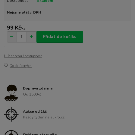
Dostupnost
Skladem
Nejsme plátci DPH
99 Kč
/
ks
Přidat do košíku
Hlídat cenu / dostupnost
Do oblíbených
Doprava zdarma
Od 1500kč
Aukce od 1kč
Každý týden na aukro.cz
Ověřeno zákazníky