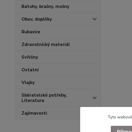
Batohy, brašny, mošny
Obuv, doplňky
Rukavice
Zdravotnícký materiál
Svítilny
Ostatní
Vlajky
Sběratelské potřeby,
Literatura
Zajímavosti
Tyto webové 
Přijmo