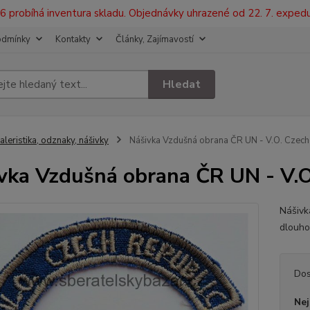
2026 probíhá inventura skladu. Objednávky uhrazené od 22. 7. exped
odmínky
Kontakty
Články, Zajímavostí
Hledat
aleristika, odznaky, nášivky
Nášivka Vzdušná obrana ČR UN - V.O. Czech
vka Vzdušná obrana ČR UN - V.O
Nášiv
dlouho
Dos
Nej