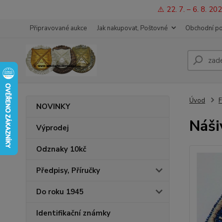
⚠️ 22. 7. – 6. 8. 
Připravované aukce
Jak nakupovat, Poštovné
Obchodní p
Úvod
F
NOVINKY
Náši
Výprodej
Odznaky 10kč
Předpisy, Příručky
Do roku 1945
Identifikační známky