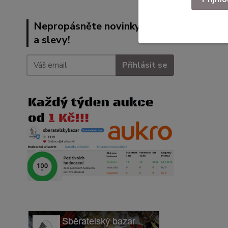
Nepropásněte novinky, akce
a slevy!
Přihlásit se