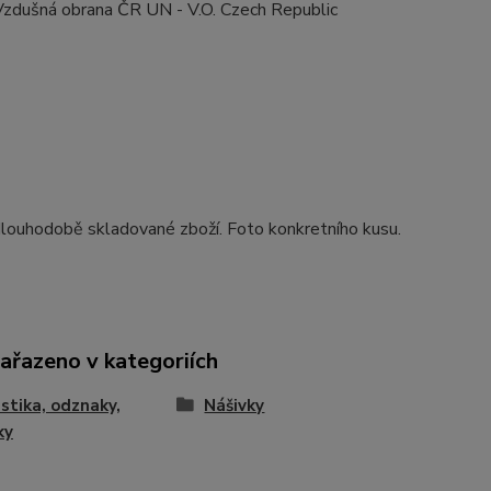
Vzdušná obrana ČR UN - V.O. Czech Republic
louhodobě skladované zboží. Foto konkretního kusu.
zařazeno v kategoriích
istika, odznaky,
Nášivky
ky