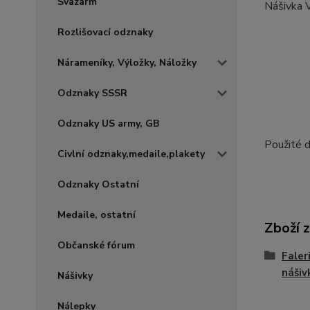
Svazarm
Nášivka 
Rozlišovací odznaky
Nárameníky, Výložky, Náložky
Odznaky SSSR
Odznaky US army, GB
Použité d
Civlní odznaky,medaile,plakety
Odznaky Ostatní
Medaile, ostatní
Zboží 
Občanské fórum
Faler
nášiv
Nášivky
Nálepky