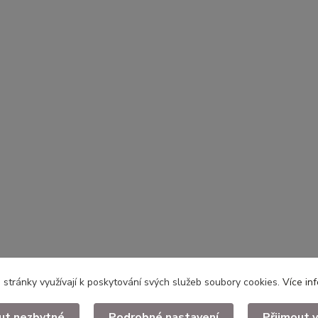
stránky využívají k poskytování svých služeb soubory cookies.
Více in
ut nezbytné
Podrobné nastavení
Přijmout 