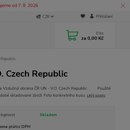
ujeme od 7. 8. 2026
Přihlášení
CZK
0
ks
za
0,00 Kč
 Republic
. Czech Republic
ka Vzdušná obrana ČR UN - V.O. Czech Republic Použité
době skladované zboží. Foto konkretního kusu.
celý popis
tupnost
Skladem
sme plátci DPH