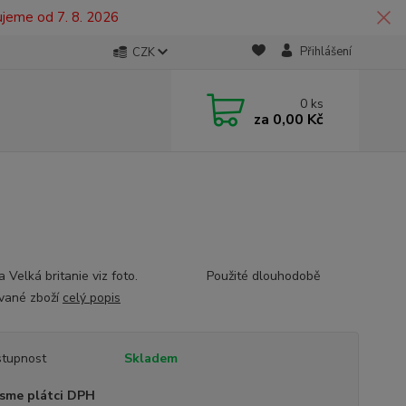
ujeme od 7. 8. 2026
Přihlášení
CZK
0
ks
za
0,00 Kč
ka Velká britanie viz foto. Použité dlouhodobě
vané zboží
celý popis
tupnost
Skladem
sme plátci DPH