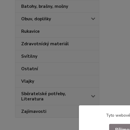
Batohy, brašny, mošny
Obuv, doplňky
Rukavice
Zdravotnícký materiál
Svítilny
Ostatní
Vlajky
Sběratelské potřeby,
Literatura
Zajímavosti
Tyto webové 
Přijmo