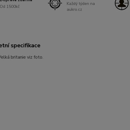
Každý týden na
Od 1500kč
aukro.cz
tní specifikace
elká britanie viz foto.