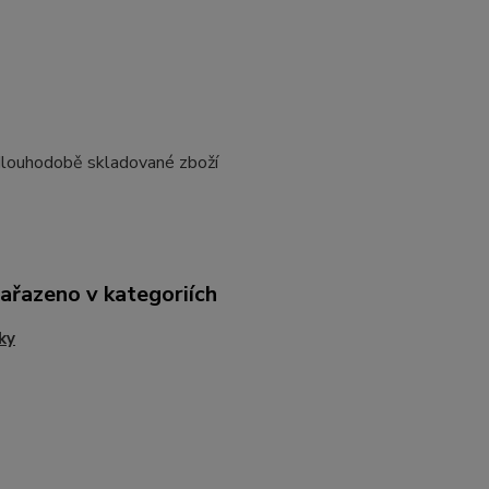
dlouhodobě skladované zboží
zařazeno v kategoriích
ky