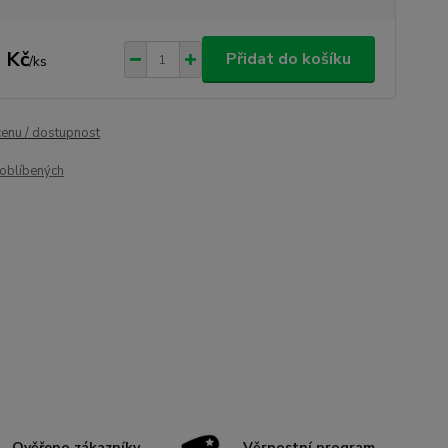
 Kč
Přidat do košíku
/
ks
cenu / dostupnost
oblíbených
Ověřeno zákazníky
Věrnostní program