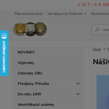
⚠️ 22. 7. – 6. 8. 
Připravované aukce
Jak nakupovat, Poštovné
Obchodní p
Úvod
F
NOVINKY
Náši
Výprodej
Odznaky 10kč
Předpisy, Příručky
Do roku 1945
Identifikační známky