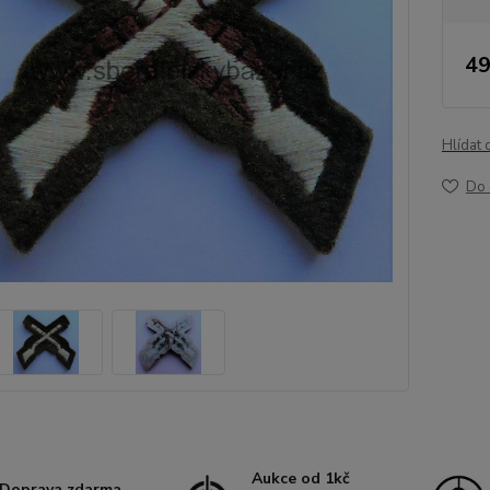
49
Hlídat 
Do 
Aukce od 1kč
Doprava zdarma