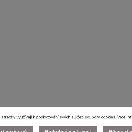
stránky využívají k poskytování svých služeb soubory cookies.
Více in
ut nezbytné
Podrobné nastavení
Přijmout 