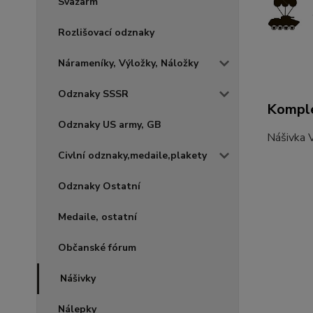
Svazarm
Rozlišovací odznaky
Nárameníky, Výložky, Náložky
Odznaky SSSR
Komple
Odznaky US army, GB
Nášivka V
Civlní odznaky,medaile,plakety
Odznaky Ostatní
Medaile, ostatní
Občanské fórum
Nášivky
Nálepky