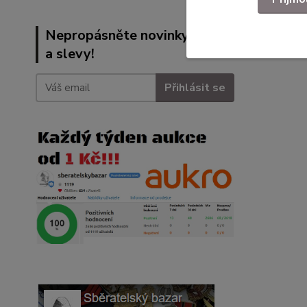
Nepropásněte novinky, akce
a slevy!
Přihlásit se