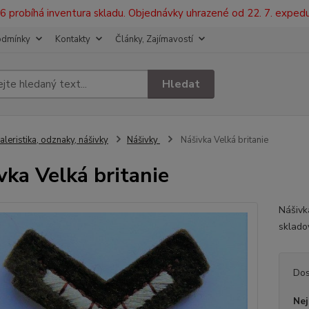
2026 probíhá inventura skladu. Objednávky uhrazené od 22. 7. exped
odmínky
Kontakty
Články, Zajímavostí
Hledat
aleristika, odznaky, nášivky
Nášivky
Nášivka Velká britanie
vka Velká britanie
Nášiv
sklado
Dos
Nej