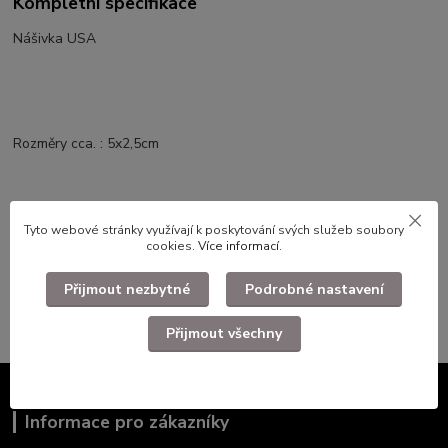
Kompletní specifikace
Nášivka USA
Rozměry cca. : 5x2,5cm
Zboží zařazeno v kategoriích
Tyto webové stránky využívají k poskytování svých služeb soubory
cookies.
Více informací
.
Faleristika, odznaky, nášivky
Nášivky
Přijmout nezbytné
Podrobné nastavení
Přijmout všechny
Informace pro zákazníky