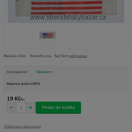
Nášivka USA Rozměry cca. : 5x2,5cm
celý popis
Dostupnost
Skladem
Nejsme plátci DPH
19 Kč
/
ks
Přidat do košíku
Hlídat cenu / dostupnost