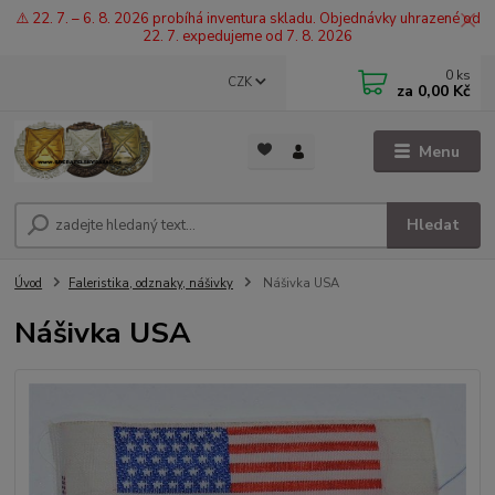
⚠️ 22. 7. – 6. 8. 2026 probíhá inventura skladu. Objednávky uhrazené od
22. 7. expedujeme od 7. 8. 2026
0
ks
CZK
za
0,00 Kč
Menu
Hledat
Úvod
Faleristika, odznaky, nášivky
Nášivka USA
Nášivka USA