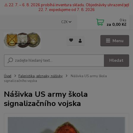
⚠️ 22. 7. – 6. 8. 2026 probíhá inventura skladu. Objednávky uhrazené od
22. 7. expedujeme od 7. 8. 2026
0
ks
CZK
za
0,00 Kč
Menu
Hledat
Úvod
Faleristika, odznaky, nášivky
Nášivka US army škola
signalizačního vojska
Nášivka US army škola
signalizačního vojska