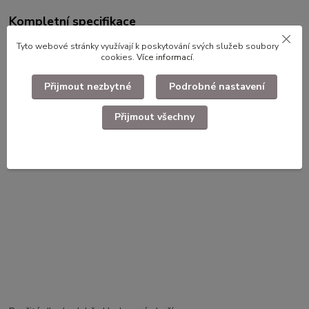
Kompletní specifikace
Nášivka US army škola signalizačního vojska
Tyto webové stránky využívají k poskytování svých služeb soubory
cookies.
Více informací
.
Přijmout nezbytné
Podrobné nastavení
Přijmout všechny