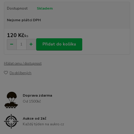
Dostupnost
Skladem
Nejsme plátci DPH
120 Kč
/
ks
Přidat do košíku
Hlídat cenu / dostupnost
Do oblíbených
Doprava zdarma
Od 1500kč
Aukce od 1kč
Každý týden na aukro.cz