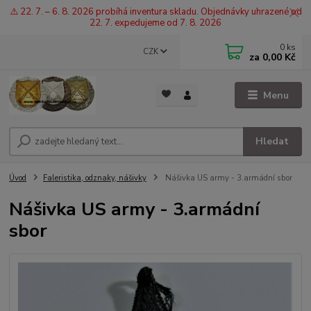
⚠️ 22. 7. – 6. 8. 2026 probíhá inventura skladu. Objednávky uhrazené od
22. 7. expedujeme od 7. 8. 2026
0
ks
CZK
za
0,00 Kč
Menu
Hledat
Úvod
Faleristika, odznaky, nášivky
Nášivka US army - 3.armádní sbor
Nášivka US army - 3.armádní
sbor