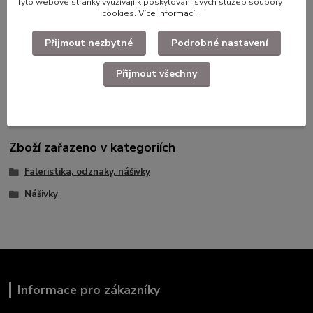
Tyto webové stránky využívají k poskytování svých služeb soubory
cookies.
Více informací
.
Přijmout nezbytné
Podrobné nastavení
Přijmout všechny
Použité dlouhodobě skladované zboží.
Zboží zařazeno v kategoriích
Faleristika, odznaky, nášivky
Nášivky
Informace pro zákazníky