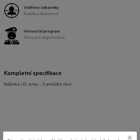
Ověřeno zákazníky
Kvalita a zkušenost
Věrnostní program
Slevy pro registrované
Kompletní specifikace
Nášivka US army - 3.armádní sbor