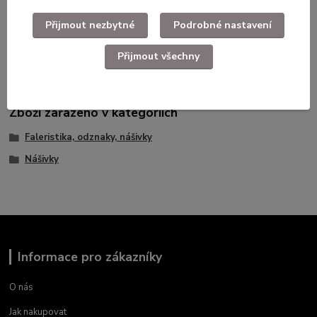
Přijmout nezbytné
Podrobné nastavení
Přijmout všechny
Použité dlouhodobě skladované zboží ilustrační foto.
Zboží zařazeno v kategoriích
Faleristika, odznaky, nášivky
Nášivky
Informace pro zákazníky
O nás
Jak nakupovat