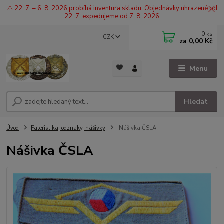
⚠️ 22. 7. – 6. 8. 2026 probíhá inventura skladu. Objednávky uhrazené od
22. 7. expedujeme od 7. 8. 2026
0
ks
CZK
za
0,00 Kč
Menu
Hledat
Úvod
Faleristika, odznaky, nášivky
Nášivka ČSLA
Nášivka ČSLA