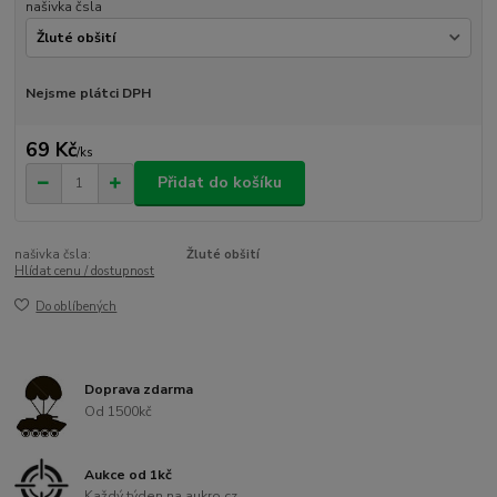
našivka čsla
Nejsme plátci DPH
69 Kč
/
ks
Přidat do košíku
našivka čsla:
Žluté obšití
Hlídat cenu / dostupnost
Do oblíbených
Doprava zdarma
Od 1500kč
Aukce od 1kč
Každý týden na aukro.cz