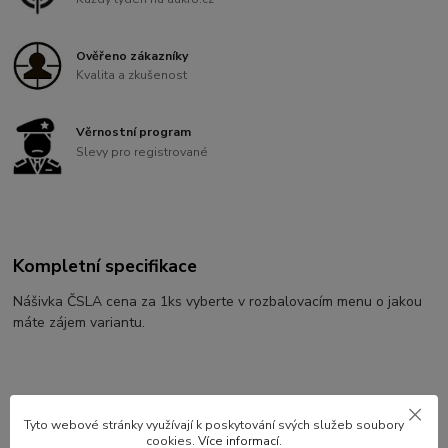
Ověřeno zákazníky
Kvalita a zkušenost
Věrnostní program
Slevy pro registrované
Kompletní specifikace
Nášivka ČSLA cena za 1ks vyberte v rozbalovacím menu o jakou
máte zájem variantu.
Tyto webové stránky využívají k poskytování svých služeb soubory
cookies.
Více informací
.