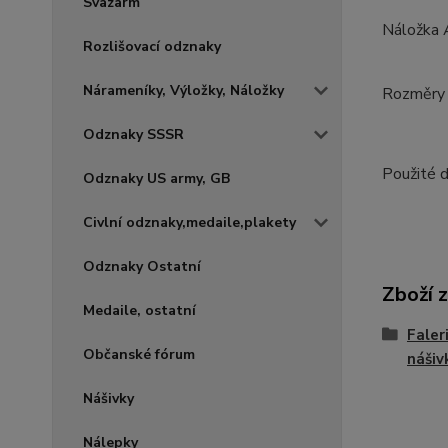
Svazarm
Náložka A
Rozlišovací odznaky
Nárameníky, Výložky, Náložky
Rozměry 
Odznaky SSSR
Použité 
Odznaky US army, GB
Civlní odznaky,medaile,plakety
Odznaky Ostatní
Zboží 
Medaile, ostatní
Faler
Občanské fórum
nášiv
Nášivky
Nálepky