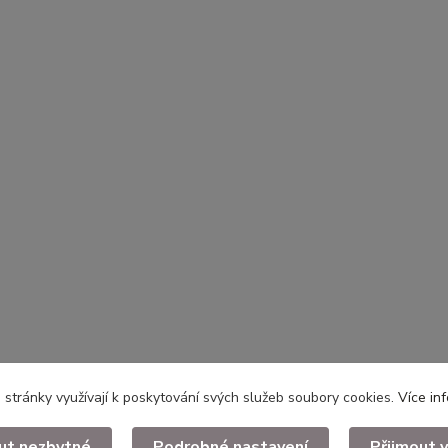
stránky využívají k poskytování svých služeb soubory cookies.
Více in
ut nezbytné
Podrobné nastavení
Přijmout 