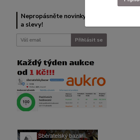
Nepropásněte novinky, akce
a slevy!
Přihlásit se