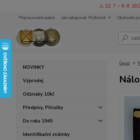
⚠️ 22. 7. – 6. 8. 
Připravované aukce
Jak nakupovat, Poštovné
Obchodní p
Úvod
F
NOVINKY
Nálo
Výprodej
Odznaky 10kč
Předpisy, Příručky
Do roku 1945
Identifikační známky