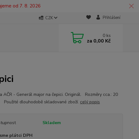
ujeme od 7. 8. 2026
Přihlášení
CZK
0
ks
za
0,00 Kč
pici
a AČR - Generál major na čepici. Originál. Rozměry cca.: 20
Použité dlouhodobě skladované zboží.
celý popis
tupnost
Skladem
sme plátci DPH