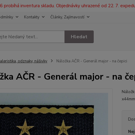
2026 probíhá inventura skladu. Objednávky uhrazené od 22. 7. exped
odmínky
Kontakty
Články, Zajímavostí
Hledat
aleristika, odznaky, nášivky
Náložka AČR - Generál major - na čepici
žka AČR - Generál major - na če
Náložk
x44mm 
Dos
Nej