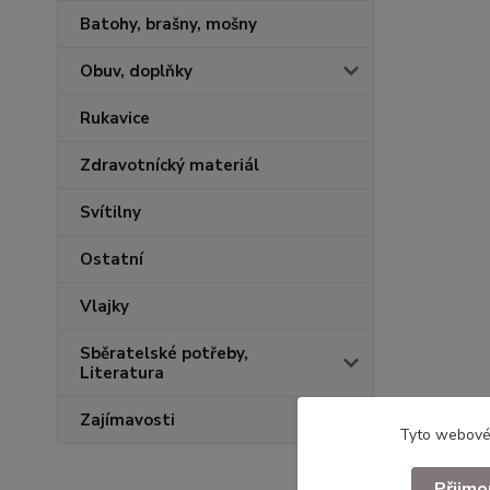
Batohy, brašny, mošny
Obuv, doplňky
Rukavice
Zdravotnícký materiál
Svítilny
Ostatní
Vlajky
Sběratelské potřeby,
Literatura
Zajímavosti
Tyto webové 
Přijmo