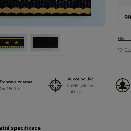
99
Hlídat 
Do 
Aukce od 1kč
Doprava zdarma
Každý týden na
Od 1500kč
aukro.cz
tní specifikace