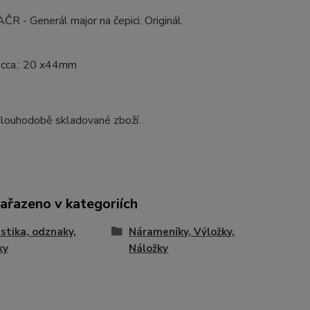
ČR - Generál major na čepici. Originál.
cca.: 20 x44mm
dlouhodobě skladované zboží.
zařazeno v kategoriích
istika, odznaky,
Nárameníky, Výložky,
ky
Náložky