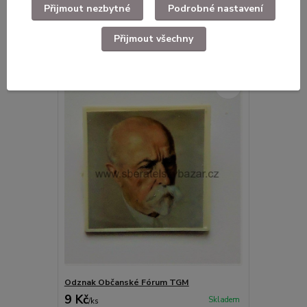
Přijmout nezbytné
Podrobné nastavení
Přijmout všechny
Související zboží
1
Odznak Občanské Fórum TGM
9 Kč
Skladem
/
ks