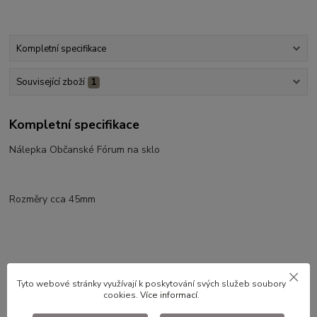
Kompletní specifikace
Související zboží
1
Kompletní specifikace
Nálepka Občanské Fórum na sklo
Rozměry cca 45mm
Originál výroba v 90. letech.
Tyto webové stránky využívají k poskytování svých služeb soubory
cookies.
Více informací
.
Dlouhodobě skladované zboží