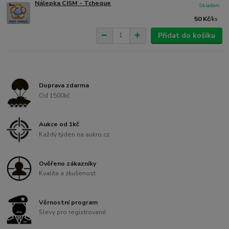
Nálepka CISM - Tcheque
Skladem
50 Kč
/
ks
Přidat do košíku
Doprava zdarma
Od 1500kč
Aukce od 1kč
Každý týden na aukro.cz
Ověřeno zákazníky
Kvalita a zkušenost
Věrnostní program
Slevy pro registrované