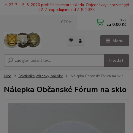
⚠️ 22. 7. – 6. 8. 2026 probíhá inventura skladu. Objednávky uhrazené od
22. 7. expedujeme od 7. 8. 2026
0
ks
CZK
za
0,00 Kč
Menu
Hledat
Úvod
Faleristika, odznaky, nášivky
Nálepka Občanské Fórum na sklo
Nálepka Občanské Fórum na sklo