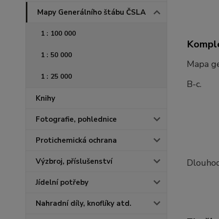
Mapy Generálního štábu ČSLA
1 : 100 000
Komple
1 : 50 000
Mapa ge
1 : 25 000
B-c.
Knihy
Fotografie, pohlednice
Protichemická ochrana
Výzbroj, příslušenství
Dlouhod
Jídelní potřeby
Nahradní díly, knoflíky atd.