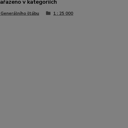
zařazeno v kategoriích
Generálního štábu
1 : 25 000