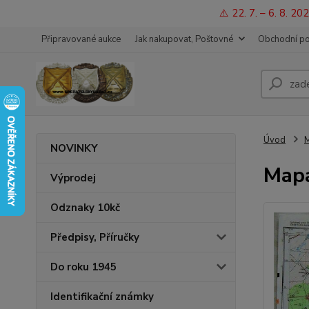
⚠️ 22. 7. – 6. 8. 
Připravované aukce
Jak nakupovat, Poštovné
Obchodní p
Úvod
M
NOVINKY
Mapa
Výprodej
Odznaky 10kč
Předpisy, Příručky
Do roku 1945
Identifikační známky