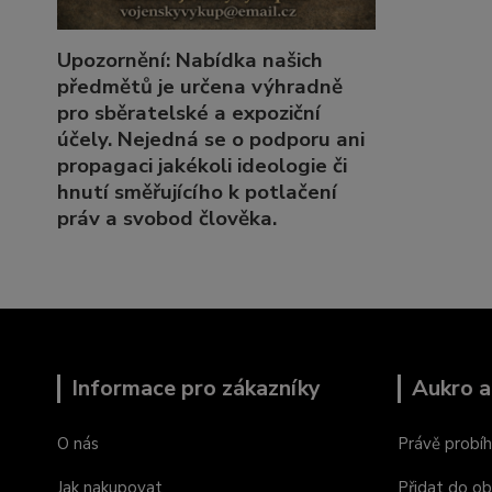
Upozornění: Nabídka našich
předmětů je určena výhradně
pro sběratelské a expoziční
účely. Nejedná se o podporu ani
propagaci jakékoli ideologie či
hnutí směřujícího k potlačení
práv a svobod člověka.
Informace pro zákazníky
Aukro a
O nás
Právě probíh
Jak nakupovat
Přidat do ob