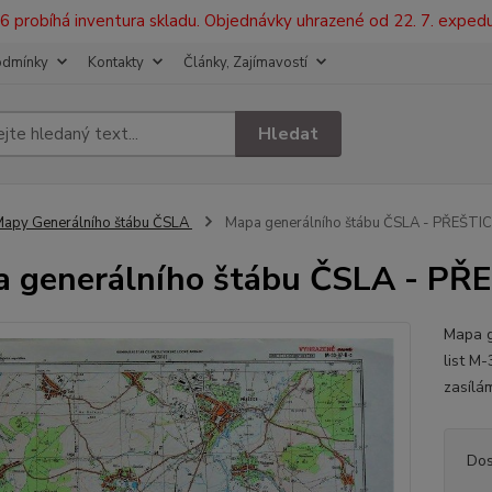
2026 probíhá inventura skladu. Objednávky uhrazené od 22. 7. exped
odmínky
Kontakty
Články, Zajímavostí
Hledat
apy Generálního štábu ČSLA
Mapa generálního štábu ČSLA - PŘEŠTICE
 generálního štábu ČSLA - PŘE
Mapa g
list M
zasílá
Dos