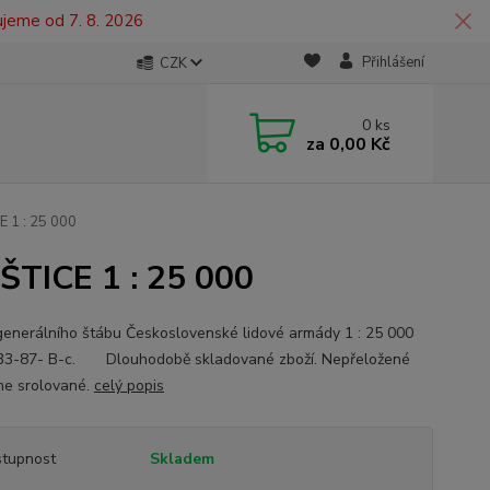
ujeme od 7. 8. 2026
Přihlášení
CZK
0
ks
za
0,00 Kč
 1 : 25 000
ŠTICE 1 : 25 000
enerálního štábu Československé lidové armády 1 : 25 000
-33-87- B-c. Dlouhodobě skladované zboží. Nepřeložené
me srolované.
celý popis
tupnost
Skladem