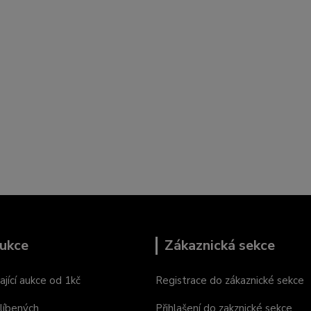
ukce
Zákaznická sekce
ající aukce od 1kč
Registrace do zákaznické sekce
líbených
Přihlašení do zakznické sekce