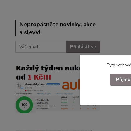
Nepropásněte novinky, akce
a slevy!
Přihlásit se
Tyto webové 
Přijmo