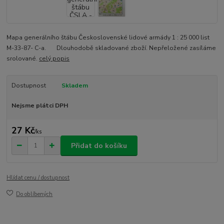
Mapa generálního štábu Československé lidové armády 1 : 25 000 list
M-33-87- C-a. Dlouhodobě skladované zboží. Nepřeložené zasíláme
srolované.
celý popis
Dostupnost
Skladem
Nejsme plátci DPH
27 Kč
/
ks
Přidat do košíku
Hlídat cenu / dostupnost
Do oblíbených