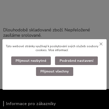
Dlouhodobě skladované zboží. Nepřeložené
zasíláme srolované.
Tyto webové stránky využívají k poskytování svých služeb soubory
cookies.
Více informací
.
Zboží zařazeno v kategoriích
Přijmout nezbytné
Podrobné nastavení
Mapy Generálního štábu ČSLA
1 : 25 000
Přijmout všechny
Informace pro zákazníky