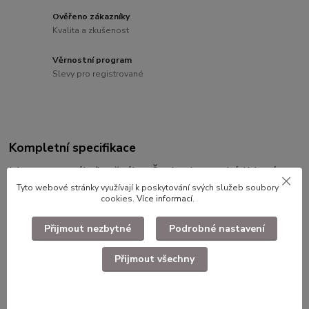
Ověřeno zákazníky
Kvalita a zkušenost
Věrnostní program
Slevy pro registrované
Kompletní specifikace
Mapa generálního štábu Československé lidové
armády 1 : 100 000 list M-33-44.
Tyto webové stránky využívají k poskytování svých služeb soubory
cookies.
Více informací
.
Přijmout nezbytné
Podrobné nastavení
Přijmout všechny
Dlouhodobě skladované zboží. Nepřeložené
zasíláme srolované.