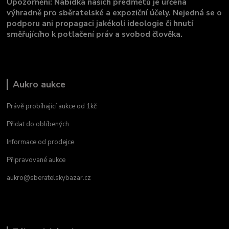
Upozornění: Nabídka našich předmětů je určena
výhradně pro sběratelské a expoziční účely. Nejedná se o
podporu ani propagaci jakékoli ideologie či hnutí
směřujícího k potlačení práv a svobod člověka.
Aukro aukce
Právě probíhající aukce od 1kč
Přidat do oblíbených
Informace od prodejce
Připravované aukce
aukro@sberatelskybazar.cz