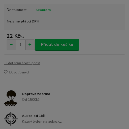
Dostupnost
Skladem
Nejsme plátci DPH
22 Kč
/
ks
Přidat do košíku
Hlídat cenu / dostupnost
Do oblíbených
Doprava zdarma
Od 1500kč
Aukce od 1kč
Každý týden na aukro.cz