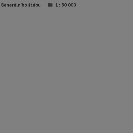
Generálního štábu
1 : 50 000