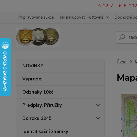
⚠️ 22. 7. – 6. 8. 
Připravované aukce
Jak nakupovat, Poštovné
Obchodní p
Úvod
M
NOVINKY
Mapa
Výprodej
Odznaky 10kč
Předpisy, Příručky
Do roku 1945
Identifikační známky