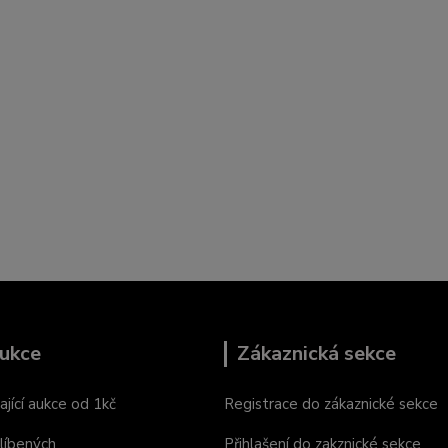
ukce
Zákaznická sekce
ající aukce od 1kč
Registrace do zákaznické sekce
líbených
Přihlašení do zakznické sekce