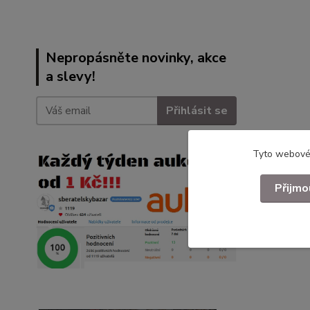
Nepropásněte novinky, akce
a slevy!
Přihlásit se
Tyto webové 
Přijmo