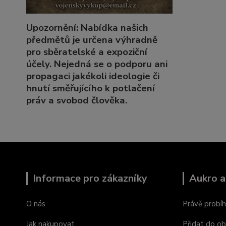
Upozornění: Nabídka našich
předmětů je určena výhradně
pro sběratelské a expoziční
účely. Nejedná se o podporu ani
propagaci jakékoli ideologie či
hnutí směřujícího k potlačení
práv a svobod člověka.
Informace pro zákazníky
Aukro a
O nás
Právě probíh
Jak nakupovat
Přidat do ob