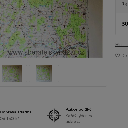
Nej
30
Hlídat 
Do 
Aukce od 1kč
Doprava zdarma
Každý týden na
Od 1500kč
aukro.cz