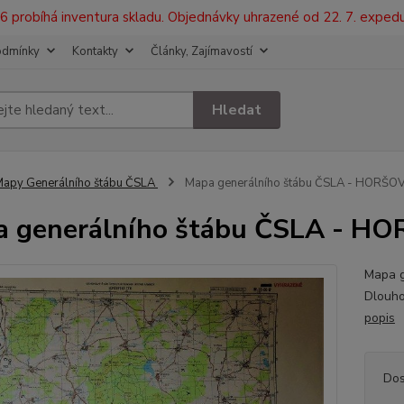
2026 probíhá inventura skladu. Objednávky uhrazené od 22. 7. exped
odmínky
Kontakty
Články, Zajímavostí
Hledat
apy Generálního štábu ČSLA
Mapa generálního štábu ČSLA - HORŠOV
 generálního štábu ČSLA - HO
Mapa 
Dlouho
popis
Dos