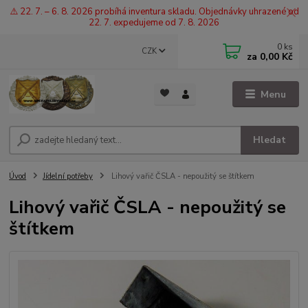
⚠️ 22. 7. – 6. 8. 2026 probíhá inventura skladu. Objednávky uhrazené od
22. 7. expedujeme od 7. 8. 2026
0
ks
CZK
za
0,00 Kč
Menu
Hledat
Úvod
Jídelní potřeby
Lihový vařič ČSLA - nepoužitý se štítkem
Lihový vařič ČSLA - nepoužitý se
štítkem