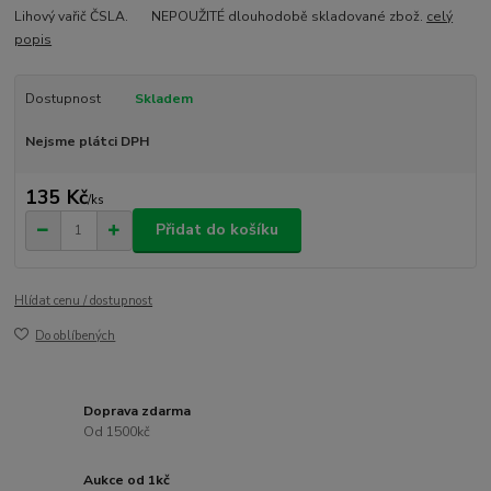
Lihový vařič ČSLA. NEPOUŽITÉ dlouhodobě skladované zbož.
celý
popis
Dostupnost
Skladem
Nejsme plátci DPH
135 Kč
/
ks
Přidat do košíku
Hlídat cenu / dostupnost
Do oblíbených
Doprava zdarma
Od 1500kč
Aukce od 1kč