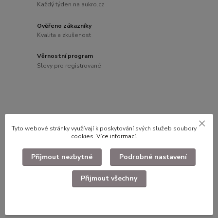
Každý týden na aukro.cz
Ověřeno zákazníky
Kvalita a zkušenost
Věrnostní program
Slevy pro registrované
Kompletní specifikace
Tyto webové stránky využívají k poskytování svých služeb soubory
Lihový vařič ČSLA.
cookies.
Více informací
.
Přijmout nezbytné
Podrobné nastavení
Přijmout všechny
NEPOUŽITÉ dlouhodobě skladované zbož.