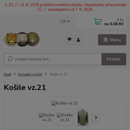
⚠️ 22. 7. – 6. 8. 2026 probíhá inventura skladu. Objednávky uhrazené od
22. 7. expedujeme od 7. 8. 2026
0
ks
CZK
za
0,00 Kč
Menu
Hledat
Úvod
Armádní výstroj
Košile vz.21
Košile vz.21