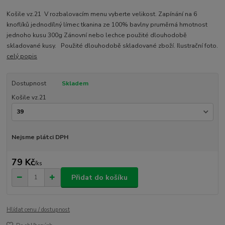
Košile vz.21 V rozbalovacím menu vyberte velikost. Zapínání na 6
knoflíků jednodílný límec tkanina ze 100% bavlny pruměrná hmotnost
jednoho kusu 300g Zánovní nebo lechce použité dlouhodobě
skladované kusy. Použité dlouhodobě skladované zboží. Ilustrační foto.
celý popis
Dostupnost
Skladem
Košile vz.21
Nejsme plátci DPH
79 Kč
/
ks
Přidat do košíku
Hlídat cenu / dostupnost