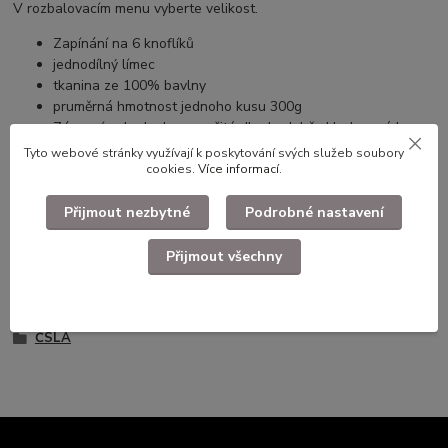
V rozbalovacím menu vyberte velikost.
Zapínání na 6 knoflíků
jednodílný límec
tkanina ze 100% bavlny
pruměrná hmotnost jednoho kusu 300g
Zánovní nebo lechce použité dlouhodobě skladované kusy.
Tyto webové stránky využívají k poskytování svých služeb soubory
cookies.
Více informací
.
Použité dlouhodobě skladované zboží. Ilustrační foto.
Přijmout nezbytné
Podrobné nastavení
Přijmout všechny
Zboží zařazeno v kategoriích
Armádní výstroj
ČSLA