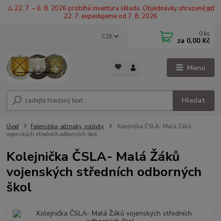
⚠️ 22. 7. – 6. 8. 2026 probíhá inventura skladu. Objednávky uhrazené od
22. 7. expedujeme od 7. 8. 2026
0
ks
CZK
za
0,00 Kč
Menu
Hledat
Úvod
Faleristika, odznaky, nášivky
Kolejnička ČSLA- Malá Žáků
vojenských středních odborných škol
Kolejnička ČSLA- Malá Žáků
vojenských středních odborných
škol