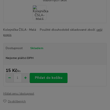
Kolejnička ČSLA - Malá Použité dlouhodobě skladované zboží.
celý
popis
Dostupnost
Skladem
Nejsme plátci DPH
15 Kč
/
ks
Přidat do košíku
Hlídat cenu / dostupnost
Do oblíbených