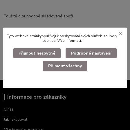
Použité dlouhodobě skladované zboží.
Tyto webové stránky využívají k poskytování svých služeb soubory
Zboží zařazeno v kategoriích
cookies.
Více informací
.
Faleristika, odznaky, nášivky
Přijmout nezbytné
Podrobné nastavení
Odznaky ČSLA, LM, SNB, Svazarm
Přijmout všechny
Informace pro zákazníky
O nás
Jak nakupovat
Obchodní podmínky