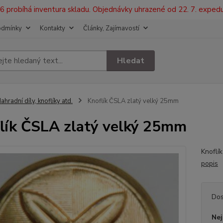
2026 probíhá inventura skladu. Objednávky uhrazené od 22. 7. exped
odmínky
Kontakty
Články, Zajímavostí
Hledat
ahradní díly, knoflíky atd.
Knoflík ČSLA zlatý velký 25mm
lík ČSLA zlatý velký 25mm
Knoflí
popis
Dos
Nej