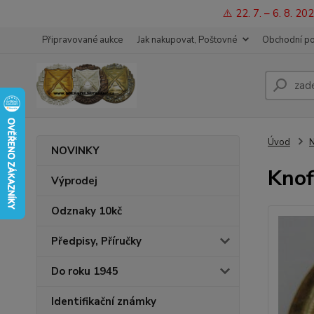
⚠️ 22. 7. – 6. 8. 
Připravované aukce
Jak nakupovat, Poštovné
Obchodní p
Úvod
N
NOVINKY
Knof
Výprodej
Odznaky 10kč
Předpisy, Příručky
Do roku 1945
Identifikační známky