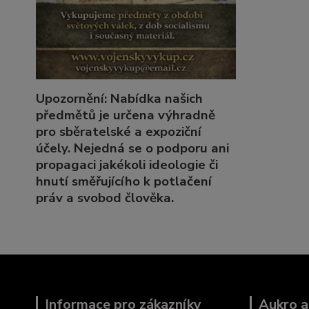
Upozornění: Nabídka našich
předmětů je určena výhradně
pro sběratelské a expoziční
účely. Nejedná se o podporu ani
propagaci jakékoli ideologie či
hnutí směřujícího k potlačení
práv a svobod člověka.
Informace pro zákazníky
Aukro a