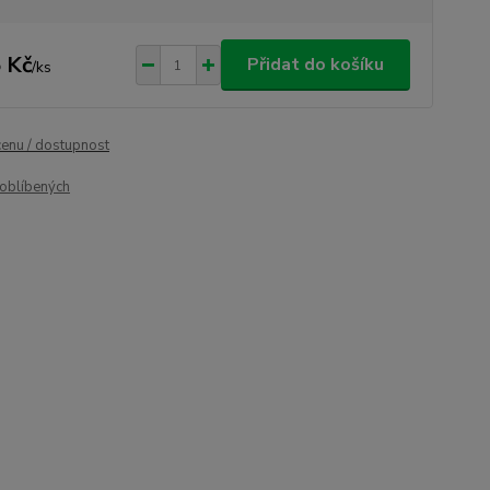
 Kč
Přidat do košíku
/
ks
cenu / dostupnost
oblíbených