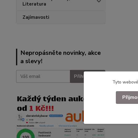
Literatura
Zajímavosti
Nepropásněte novinky, akce
a slevy!
Přihlásit se
Tyto webové 
Přijmo