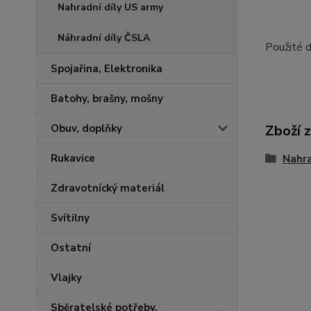
Nahradní díly US army
Náhradní díly ČSLA
Použité 
Spojařina, Elektronika
Batohy, brašny, mošny
Zboží 
Obuv, doplňky
Rukavice
Nahra
Zdravotnícký materiál
Svítilny
Ostatní
Vlajky
Sběratelské potřeby,