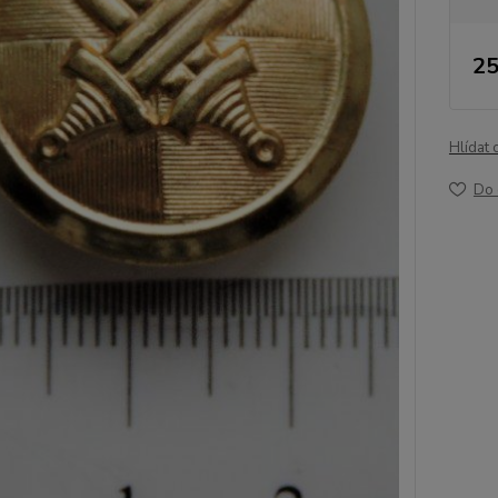
25
Hlídat 
Do 