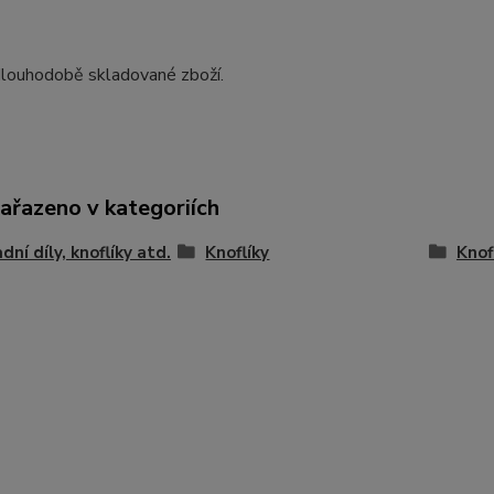
dlouhodobě skladované zboží.
zařazeno v kategoriích
dní díly, knoflíky atd.
Knoflíky
Knof