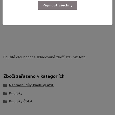
Přijmout všechny
Kompletní specifikace
Knoflík ČSLA/AČR stříbrný velký ilustrační foto.
Použité dlouhodobě skladované zboží stav viz foto.
Zboží zařazeno v kategoriích
Nahradní díly, knoflíky atd.
Knoflíky
Knoflíky ČSLA