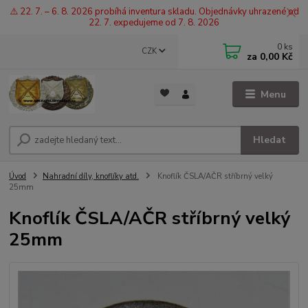
⚠️ 22. 7. – 6. 8. 2026 probíhá inventura skladu. Objednávky uhrazené od
22. 7. expedujeme od 7. 8. 2026
0
ks
CZK
za
0,00 Kč
Menu
Hledat
Úvod
Nahradní díly, knoflíky atd.
Knoflík ČSLA/AČR stříbrný velký
25mm
Knoflík ČSLA/AČR stříbrný velký
25mm