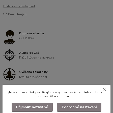
Hlídat cenu / dostupnost
Do oblíbených
Doprava zdarma
Od 1500kč
Aukce od 1kč
Každý týden na aukro.cz
Ověřeno zákazníky
Kvalita a zkušenost
Věrnostní program
Tyto webové stránky využívají k poskytování svých služeb soubory
Slevy pro registrované
cookies.
Více informací
.
Přijmout nezbytné
Podrobné nastavení