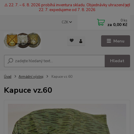
⚠️ 22. 7. – 6. 8. 2026 probíhá inventura skladu. Objednávky uhrazené od
22. 7. expedujeme od 7. 8. 2026
0
ks
CZK
za
0,00 Kč
Menu
Hledat
Úvod
Armádní výstroj
Kapuce vz.60
Kapuce vz.60