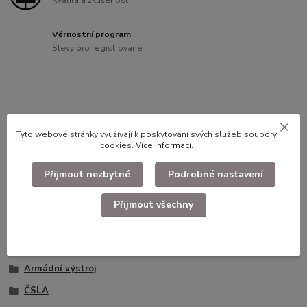
Věrnostní program
Slevy pro registrované
Kompletní specifikace
Tyto webové stránky využívají k poskytování svých služeb soubory
Kapuce vz.60 nepoužité dlouhodobě skladované zboží
cookies.
Více informací
.
Přijmout nezbytné
Podrobné nastavení
Ruzné značení
Přijmout všechny
Zboží zařazeno v kategoriích
Armádní výstroj
ČSLA