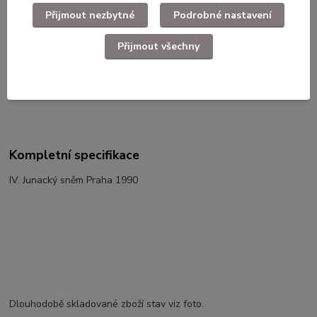
Ověřeno zákazníky
Přijmout nezbytné
Podrobné nastavení
Kvalita a zkušenost
Přijmout všechny
Věrnostní program
Slevy pro registrované
Kompletní specifikace
IV. Junacký sněm Praha 1990
Dlouhodobě skladované zboží stav viz foto.