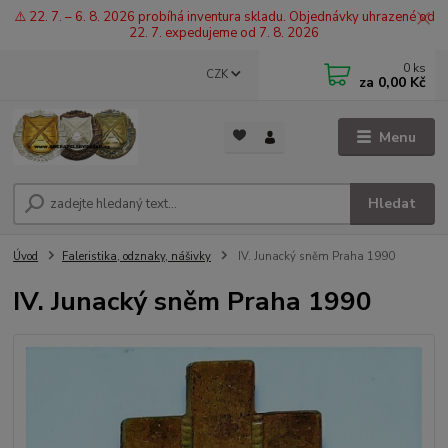
⚠️ 22. 7. – 6. 8. 2026 probíhá inventura skladu. Objednávky uhrazené od
22. 7. expedujeme od 7. 8. 2026
0
ks
CZK
za
0,00 Kč
Menu
Hledat
Úvod
Faleristika, odznaky, nášivky
IV. Junacký sněm Praha 1990
IV. Junacký sněm Praha 1990