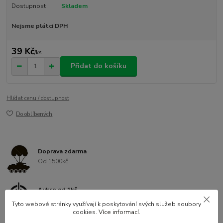
Dostupnost
Skladem
Nejsme plátci DPH
39 Kč
/
ks
Přidat do košíku
Hlídat cenu / dostupnost
Do oblíbených
Doprava zdarma
Od 1500kč
Aukce od 1kč
Každý týden na aukro.cz
Tyto webové stránky využívají k poskytování svých služeb soubory
cookies.
Více informací
.