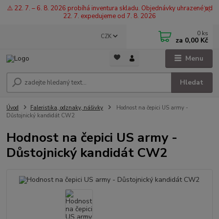
⚠️ 22. 7. – 6. 8. 2026 probíhá inventura skladu. Objednávky uhrazené od
22. 7. expedujeme od 7. 8. 2026
0
ks
CZK
za
0,00 Kč
Menu
Hledat
Úvod
Faleristika, odznaky, nášivky
Hodnost na čepici US army -
Důstojnický kandidát CW2
Hodnost na čepici US army -
Důstojnický kandidát CW2