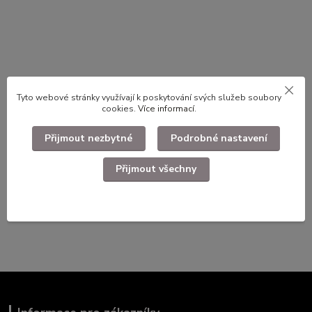
Tyto webové stránky využívají k poskytování svých služeb soubory
cookies.
Více informací
.
Použité dlouhodobě skladované zboží
Přijmout nezbytné
Podrobné nastavení
Zboží zařazeno v kategoriích
Přijmout všechny
Faleristika, odznaky, nášivky
Nášivky