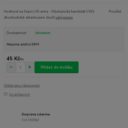
Hodnost na čepici US army - Důstojnický kandidát CW2 Použité
dlouhodobě skladované zboží
celý popis
Dostupnost
Skladem
Nejsme plátci DPH
45 Kč
/
ks
Přidat do košíku
Hlídat cenu / dostupnost
Do oblíbených
Doprava zdarma
Od 1500kč