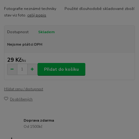
Fotografie neznámé techniky Použité dlouhodobě skladované zboží
stav viz foto.
celý popis
Dostupnost
Skladem
Nejsme plátci DPH
29 Kč
/
ks
Přidat do košíku
Hlídat cenu / dostupnost
Do oblíbených
Doprava zdarma
Od 1500kč