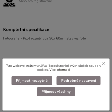
Slevy pro registrované
Kompletní specifikace
Fotografie - Pilot rozměr cca 90x 60mm stav viz foto
Tyto webové stránky využívají k poskytování svých služeb soubory
cookies.
Více informací
.
Použité dlouhodobě skladované zboží.
Přijmout nezbytné
Podrobné nastavení
Zboží zařazeno v kategoriích
Přijmout všechny
Fotografie, pohlednice
Vojenské fotografie