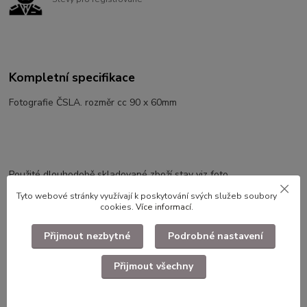
Kompletní specifikace
Fotografie ČSLA. rozměr cc 90 x 60mm
Použité dlouhodobě skladované zboží stav viz foto.
Tyto webové stránky využívají k poskytování svých služeb soubory
cookies.
Více informací
.
Zboží zařazeno v kategoriích
Přijmout nezbytné
Podrobné nastavení
Fotografie, pohlednice
Přijmout všechny
Vojenské fotografie