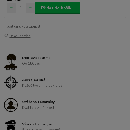
Přidat do košíku
Hlídat cenu / dostupnost
Do oblíbených
Doprava zdarma
Od 1500kč
Aukce od 1kč
Každý týden na aukro.cz
Ověřeno zákazníky
Kvalita a zkušenost
Věrnostní program
Slevy pro registrované