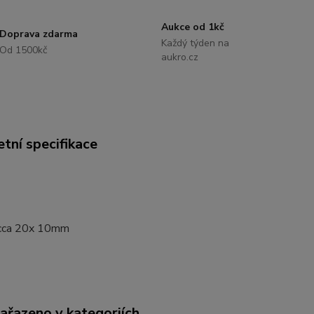
Aukce od 1kč
Doprava zdarma
Každý týden na
Od 1500kč
aukro.cz
tní specifikace
cca 20x 10mm
zařazeno v kategoriích