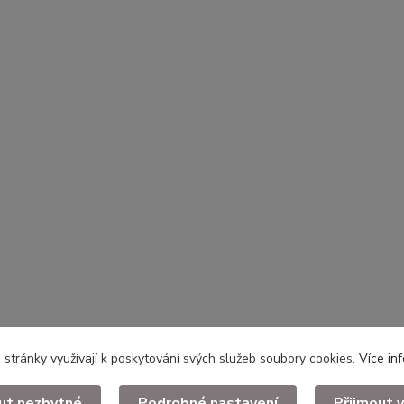
stránky využívají k poskytování svých služeb soubory cookies.
Více in
ut nezbytné
Podrobné nastavení
Přijmout 