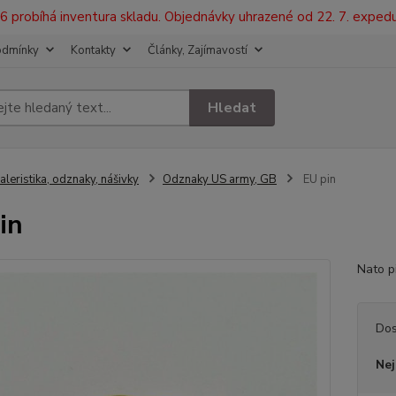
2026 probíhá inventura skladu. Objednávky uhrazené od 22. 7. exped
odmínky
Kontakty
Články, Zajímavostí
Hledat
aleristika, odznaky, nášivky
Odznaky US army, GB
EU pin
in
Nato 
Dos
Nej