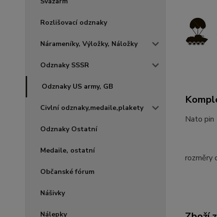
Svazarm
Rozlišovací odznaky
Nárameníky, Výložky, Náložky
Odznaky SSSR
Odznaky US army, GB
Komple
Civlní odznaky,medaile,plakety
Nato pin
Odznaky Ostatní
Medaile, ostatní
rozměry 
Občanské fórum
Nášivky
Zboží 
Nálepky