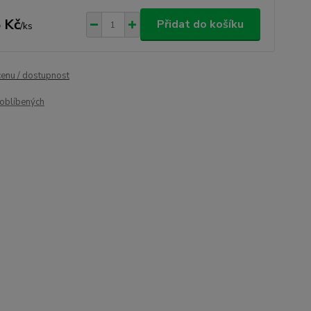
 Kč
Přidat do košíku
/
ks
cenu / dostupnost
oblíbených