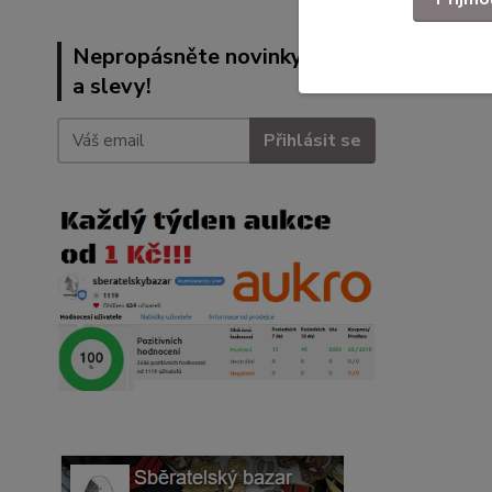
Nepropásněte novinky, akce
a slevy!
Přihlásit se