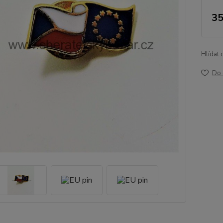
35
Hlídat 
Do 