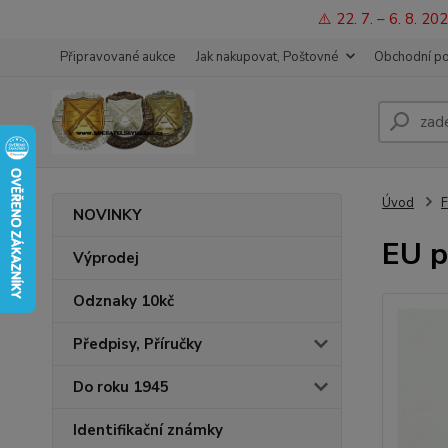
⚠️ 22. 7. – 6. 8. 
Připravované aukce
Jak nakupovat, Poštovné
Obchodní p
Úvod
F
NOVINKY
EU p
Výprodej
Odznaky 10kč
Předpisy, Příručky
Do roku 1945
Identifikační známky