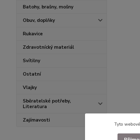
Batohy, brašny, mošny
Obuv, doplňky
Rukavice
Zdravotnícký materiál
Svítilny
Ostatní
Vlajky
Sběratelské potřeby,
Literatura
Zajímavosti
Tyto webové 
Přijmo