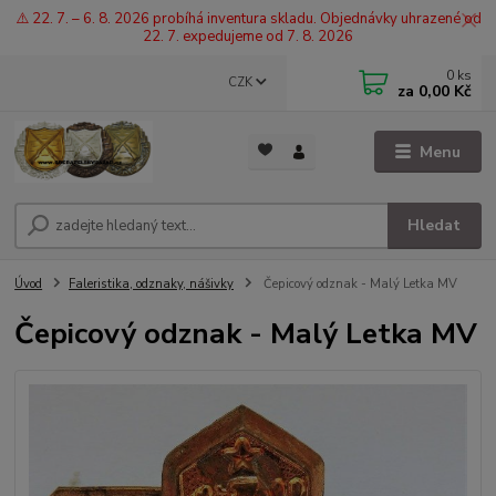
⚠️ 22. 7. – 6. 8. 2026 probíhá inventura skladu. Objednávky uhrazené od
22. 7. expedujeme od 7. 8. 2026
0
ks
CZK
za
0,00 Kč
Menu
Hledat
Úvod
Faleristika, odznaky, nášivky
Čepicový odznak - Malý Letka MV
Čepicový odznak - Malý Letka MV