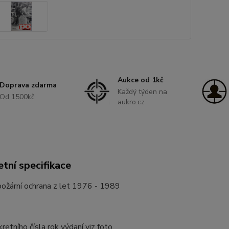
Aukce od 1kč
Doprava zdarma
Každý týden na
Od 1500kč
aukro.cz
tní specifikace
požární ochrana z let 1976 - 1989
retního čísla rok výdaní viz foto.