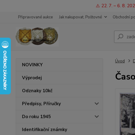
⚠️ 22. 7. – 6. 8. 
Připravované aukce
Jak nakupovat, Poštovné
Obchodní p
Úvod
D
NOVINKY
Časo
Výprodej
Odznaky 10kč
Předpisy, Příručky
Do roku 1945
Identifikační známky