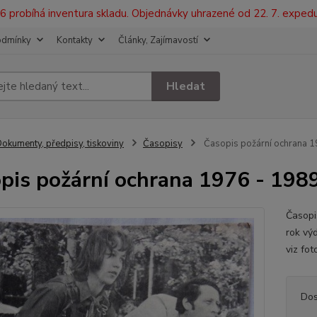
2026 probíhá inventura skladu. Objednávky uhrazené od 22. 7. exped
odmínky
Kontakty
Články, Zajímavostí
Hledat
okumenty, předpisy, tiskoviny
Časopisy
Časopis požární ochrana 1
pis požární ochrana 1976 - 198
Časopi
rok vý
viz fot
Dos