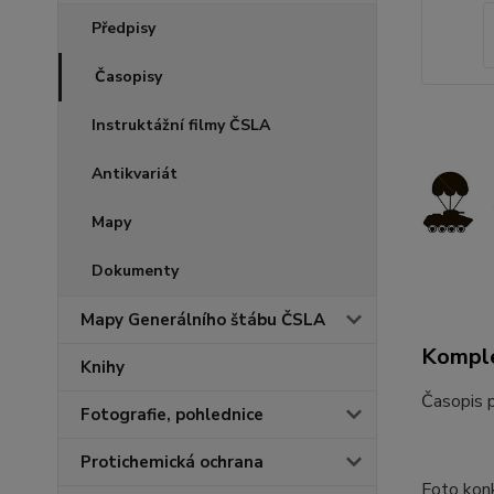
Předpisy
Časopisy
Instruktážní filmy ČSLA
Antikvariát
Mapy
Dokumenty
Mapy Generálního štábu ČSLA
Komple
Knihy
Časopis 
Fotografie, pohlednice
Protichemická ochrana
Foto konk