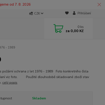
ujeme od 7. 8. 2026
Přihlášení
CZK
0
ks
za
0,00 Kč
976 - 1989
9
s požární ochrana z let 1976 - 1989 Foto konkretního čísla
daní viz foto. Použité dlouhodobě skladované zboží stav
o.
celý popis
tupnost
Skladem