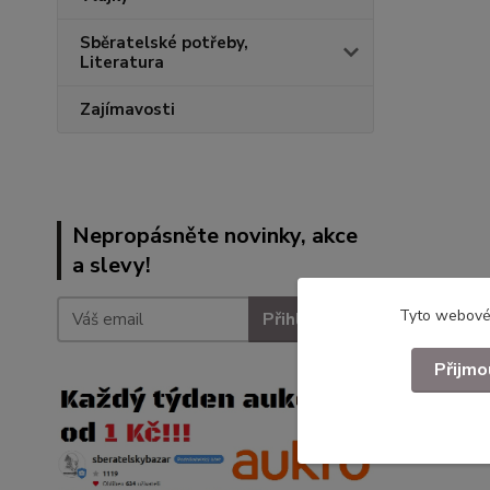
Sběratelské potřeby,
Literatura
Zajímavosti
Nepropásněte novinky, akce
a slevy!
Tyto webové 
Přihlásit se
Přijmo