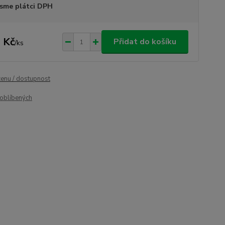
sme plátci DPH
 Kč
Přidat do košíku
/
ks
cenu / dostupnost
oblíbených