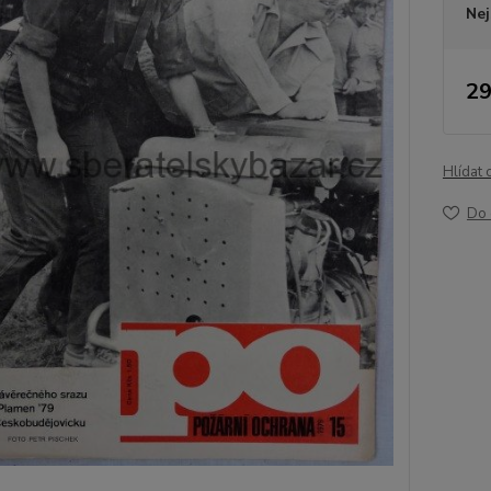
Nej
29
Hlídat 
Do 