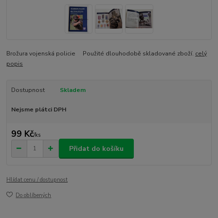
Brožura vojenská policie Použité dlouhodobě skladované zboží.
celý
popis
Dostupnost
Skladem
Nejsme plátci DPH
99 Kč
/
ks
Přidat do košíku
Hlídat cenu / dostupnost
Do oblíbených