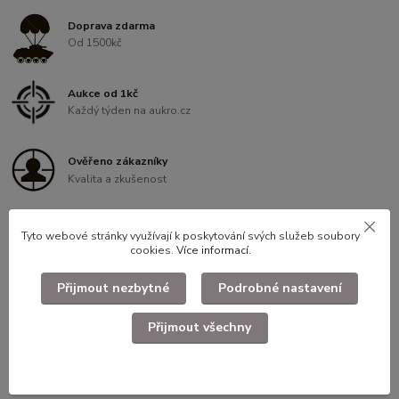
Doprava zdarma
Od 1500kč
Aukce od 1kč
Každý týden na aukro.cz
Ověřeno zákazníky
Kvalita a zkušenost
Věrnostní program
Tyto webové stránky využívají k poskytování svých služeb soubory
Slevy pro registrované
cookies.
Více informací
.
Přijmout nezbytné
Podrobné nastavení
Přijmout všechny
Kompletní specifikace
Brožura vojenská policie