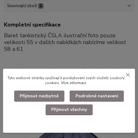
Související zboží
1
Kompletní specifikace
Baret tankistický ČSLA ilustrační foto pouze
velikosti 55 v daších nabídkách nabízíme velikost
58 a 61
Použité dlouhodobě skladované zboží drobné vady
orezlé druky atd.
Tyto webové stránky využívají k poskytování svých služeb soubory
cookies.
Více informací
.
Přijmout nezbytné
Podrobné nastavení
Související zboží
1
Přijmout všechny