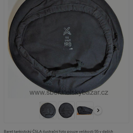
Baret tankistický ČSLA ilustrační foto pouze velikosti 55 v daších