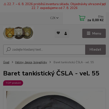
⚠️ 22. 7. – 6. 8. 2026 probíhá inventura skladu. Objednávky uhrazené od
22. 7. expedujeme od 7. 8. 2026
0
ks
CZK
za
0,00 Kč
Menu
Hledat
Úvod
Helmy, čepice, brigadýrky
Baret tankistický ČSLA - vel. 55
Baret tankistický ČSLA - vel. 55
TOP produkt