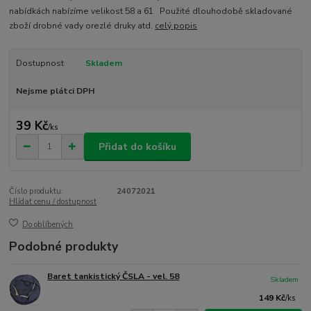
nabídkách nabízíme velikost 58 a 61 Použité dlouhodobě skladované
zboží drobné vady orezlé druky atd.
celý popis
Dostupnost
Skladem
Nejsme plátci DPH
39 Kč
/
ks
Přidat do košíku
Číslo produktu:
24072021
Hlídat cenu / dostupnost
Do oblíbených
Podobné produkty
Baret tankistický ČSLA - vel. 58
Skladem
149 Kč
/
ks