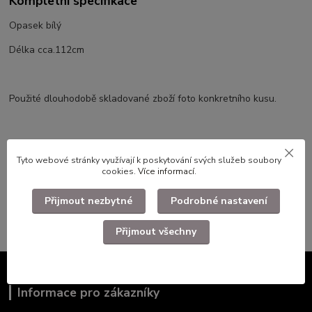
Kompletní specifikace
Opasek bílý
Délka cca.112cm
Použité dlouhodobě skladované zboží foto konkretního kusu.
Zboží zařazeno v kategoriích
Tyto webové stránky využívají k poskytování svých služeb soubory
cookies.
Více informací
.
Armádní výstroj
ČSLA
Přijmout nezbytné
Podrobné nastavení
Přijmout všechny
Informace pro zákazníky