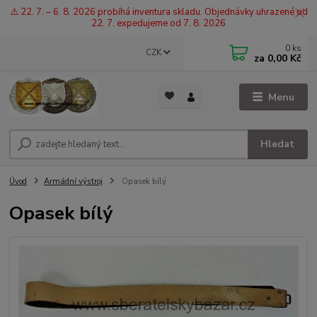
⚠️ 22. 7. – 6. 8. 2026 probíhá inventura skladu. Objednávky uhrazené od
22. 7. expedujeme od 7. 8. 2026
0
ks
CZK
za
0,00 Kč
Menu
Hledat
Úvod
Armádní výstroj
Opasek bílý
Opasek bílý