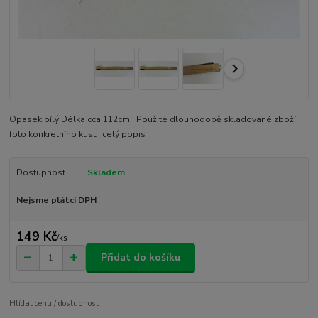
Opasek bílý Délka cca.112cm Použité dlouhodobě skladované zboží
foto konkretního kusu.
celý popis
Dostupnost
Skladem
Nejsme plátci DPH
149 Kč
/
ks
Přidat do košíku
Hlídat cenu / dostupnost